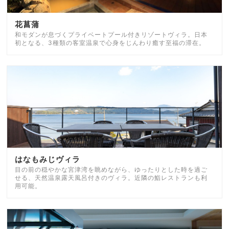
花菖蒲
和モダンが息づくプライベートプール付きリゾートヴィラ。日本
初となる、3種類の客室温泉で心身をじんわり癒す至福の滞在。
はなもみじヴィラ
目の前の穏やかな宮津湾を眺めながら、ゆったりとした時を過ご
せる、天然温泉露天風呂付きのヴィラ。近隣の鮨レストランも利
用可能。