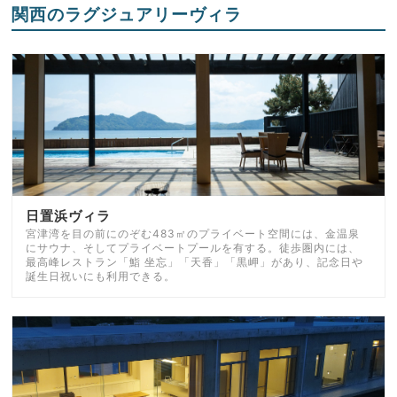
関西のラグジュアリーヴィラ
日置浜ヴィラ
宮津湾を目の前にのぞむ483㎡のプライベート空間には、金温泉
にサウナ、そしてプライベートプールを有する。徒歩圏内には、
最高峰レストラン「鮨 坐忘」「天香」「黒岬」があり、記念日や
誕生日祝いにも利用できる。