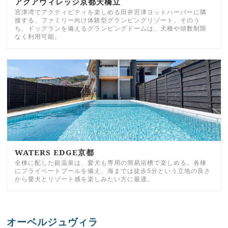
アクアヴィレッジ京都天橋立
宮津湾でアクティビティを楽しめる田井宮津ヨットハーバーに隣
接する、ファミリー向け体験型グランピングリゾート。そのう
ち、ドッグランを備えるグランピングドームは、犬種や頭数制限
なく利用可能。
WATERS EDGE京都
全棟に配した銀温泉は、愛犬も専用の簡易浴槽で楽しめる。各棟
にプライベートプールを備え、海までは徒歩5分という立地の良さ
から愛犬とリゾート感を楽しみたい方に最適。
オーベルジュヴィラ