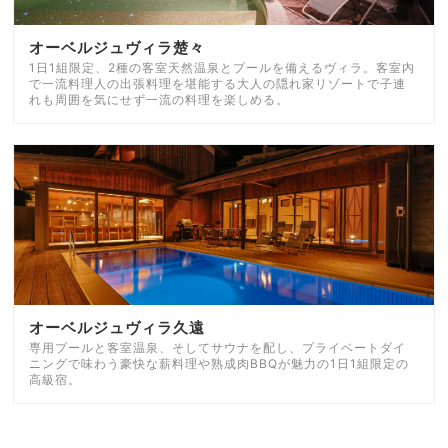
オーベルジュヴィラ楚々
1日1組限定、2種の客室天然温泉とプールを備えるヴィラ。客室内
で一流料理人の出張料理を堪能する大人の隠れ家リゾートで子連
れも周囲を気にせず一流の料理を楽しめる。
オーベルジュヴィラ久遠
専用プールと客室温泉、そしてサウナを配し、プライベートダイ
ニングで味わう豪快な薪料理や熟成肉BBQが魅力の1日1組限定の
高級宿。