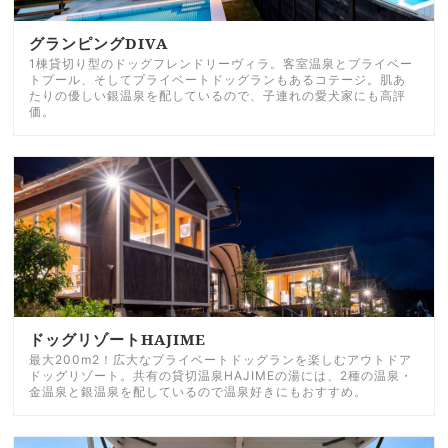
グランピングDIVA
1棟貸切り型のドッグフレンドリーヴィラ。客室温泉とプライベー
トプール、そしてプライベートドッグランもあるコテージ。肌あ
たりの優しい銀温泉を配しているので、子連れの愛犬家にも高評
価。
ドッグリゾートHAJIME
最大200m2！広大なプライベートドッグランを楽しむアウトドア
ドッグリゾート。共有の貸切温泉HAJIMEの湯には、2種の温泉・
金温泉と銀温泉を配しているので温泉好きにもおすすめ。