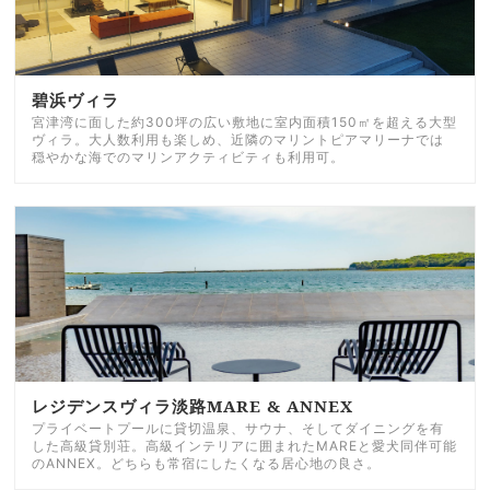
碧浜ヴィラ
宮津湾に面した約300坪の広い敷地に室内面積150㎡を超える大型
ヴィラ。大人数利用も楽しめ、近隣のマリントピアマリーナでは
穏やかな海でのマリンアクティビティも利用可。
レジデンスヴィラ淡路MARE & ANNEX
プライベートプールに貸切温泉、サウナ、そしてダイニングを有
した高級貸別荘。高級インテリアに囲まれたMAREと愛犬同伴可能
のANNEX。どちらも常宿にしたくなる居心地の良さ。