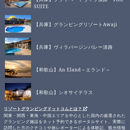
SUITE
【兵庫】グランピングリゾートAwaji
【兵庫】ヴィラバージンバレー淡路
【和歌山】An Eland～エランド～
【和歌山】シオサイテラス
リゾートグランピングドットコムとは？
関東・関西・東海・中国エリアを中心とした国内の厳選された
グランピング施設をネット予約できるポータルサイト。実際に
訪問した方のクチコミや旅レポーターによる体験記、観光情報