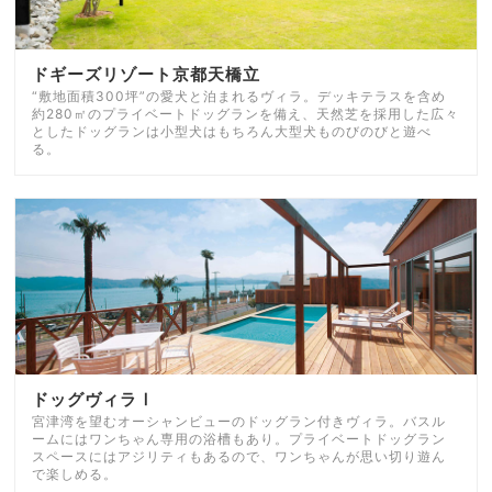
ドギーズリゾート京都天橋立
“敷地面積300坪”の愛犬と泊まれるヴィラ。デッキテラスを含め
約280㎡のプライベートドッグランを備え、天然芝を採用した広々
としたドッグランは小型犬はもちろん大型犬ものびのびと遊べ
る。
ドッグヴィラⅠ
宮津湾を望むオーシャンビューのドッグラン付きヴィラ。バスル
ームにはワンちゃん専用の浴槽もあり。プライベートドッグラン
スペースにはアジリティもあるので、ワンちゃんが思い切り遊ん
で楽しめる。