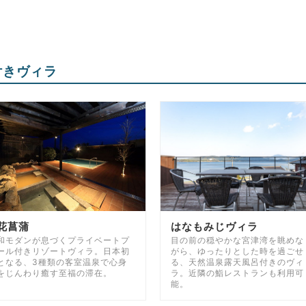
付きヴィラ
花菖蒲
はなもみじヴィラ
和モダンが息づくプライベートプ
目の前の穏やかな宮津湾を眺めな
ール付きリゾートヴィラ。日本初
がら、ゆったりとした時を過ごせ
となる、3種類の客室温泉で心身
る、天然温泉露天風呂付きのヴィ
をじんわり癒す至福の滞在。
ラ。近隣の鮨レストランも利用可
能。