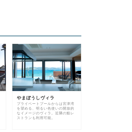
やまぼうしヴィラ
プライベートプールからは宮津湾
を望める、明るい色使いの開放的
なイメージのヴィラ。近隣の鮨レ
ストランも利用可能。