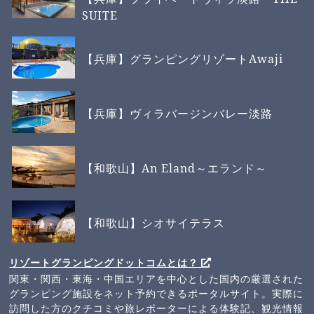
SUITE
【兵庫】グランピングリゾートAwaji
【兵庫】ヴィラバージンバレー淡路
【和歌山】An Eland～エランド～
【和歌山】シオサイテラス
リゾートグランピングドットコムとは？
関東・関西・東海・中国エリアを中心とした国内の厳選された
グランピング施設をネット予約できるポータルサイト。実際に
訪問した方のクチコミや旅レポーターによる体験記、観光情報