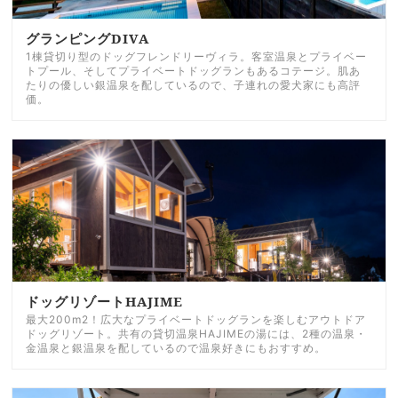
グランピングDIVA
1棟貸切り型のドッグフレンドリーヴィラ。客室温泉とプライベー
トプール、そしてプライベートドッグランもあるコテージ。肌あ
たりの優しい銀温泉を配しているので、子連れの愛犬家にも高評
価。
ドッグリゾートHAJIME
最大200m2！広大なプライベートドッグランを楽しむアウトドア
ドッグリゾート。共有の貸切温泉HAJIMEの湯には、2種の温泉・
金温泉と銀温泉を配しているので温泉好きにもおすすめ。