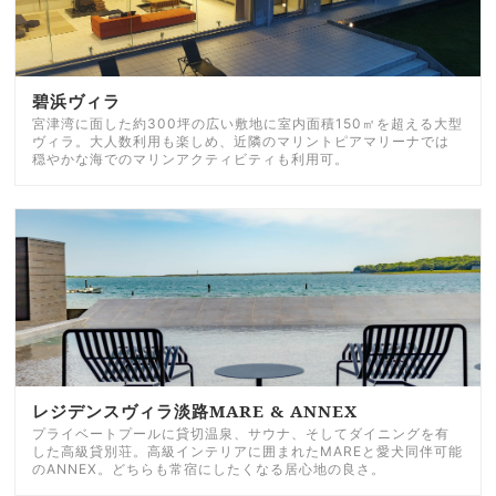
碧浜ヴィラ
宮津湾に面した約300坪の広い敷地に室内面積150㎡を超える大型
ヴィラ。大人数利用も楽しめ、近隣のマリントピアマリーナでは
穏やかな海でのマリンアクティビティも利用可。
レジデンスヴィラ淡路MARE & ANNEX
プライベートプールに貸切温泉、サウナ、そしてダイニングを有
した高級貸別荘。高級インテリアに囲まれたMAREと愛犬同伴可能
のANNEX。どちらも常宿にしたくなる居心地の良さ。