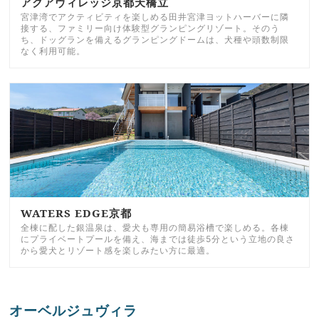
アクアヴィレッジ京都天橋立
宮津湾でアクティビティを楽しめる田井宮津ヨットハーバーに隣
接する、ファミリー向け体験型グランピングリゾート。そのう
ち、ドッグランを備えるグランピングドームは、犬種や頭数制限
なく利用可能。
WATERS EDGE京都
全棟に配した銀温泉は、愛犬も専用の簡易浴槽で楽しめる。各棟
にプライベートプールを備え、海までは徒歩5分という立地の良さ
から愛犬とリゾート感を楽しみたい方に最適。
オーベルジュヴィラ