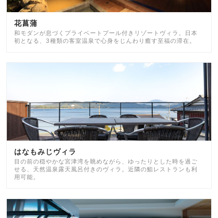
花菖蒲
和モダンが息づくプライベートプール付きリゾートヴィラ。日本
初となる、3種類の客室温泉で心身をじんわり癒す至福の滞在。
はなもみじヴィラ
目の前の穏やかな宮津湾を眺めながら、ゆったりとした時を過ご
せる、天然温泉露天風呂付きのヴィラ。近隣の鮨レストランも利
用可能。