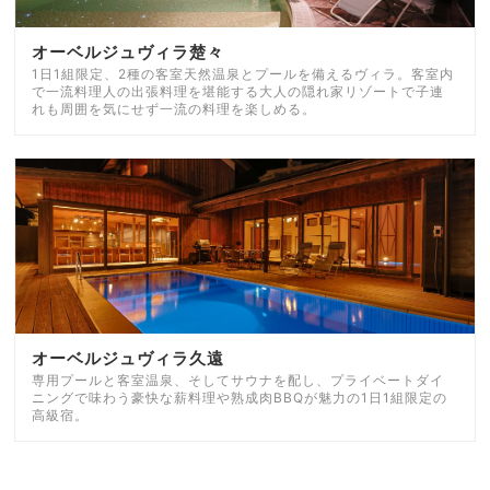
オーベルジュヴィラ楚々
1日1組限定、2種の客室天然温泉とプールを備えるヴィラ。客室内
で一流料理人の出張料理を堪能する大人の隠れ家リゾートで子連
れも周囲を気にせず一流の料理を楽しめる。
オーベルジュヴィラ久遠
専用プールと客室温泉、そしてサウナを配し、プライベートダイ
ニングで味わう豪快な薪料理や熟成肉BBQが魅力の1日1組限定の
高級宿。