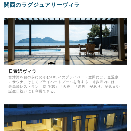
関西のラグジュアリーヴィラ
日置浜ヴィラ
宮津湾を目の前にのぞむ483㎡のプライベート空間には、金温泉
にサウナ、そしてプライベートプールを有する。徒歩圏内には、
最高峰レストラン「鮨 坐忘」「天香」「黒岬」があり、記念日や
誕生日祝いにも利用できる。