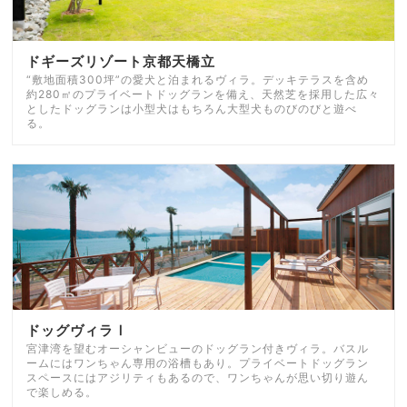
ドギーズリゾート京都天橋立
“敷地面積300坪”の愛犬と泊まれるヴィラ。デッキテラスを含め
約280㎡のプライベートドッグランを備え、天然芝を採用した広々
としたドッグランは小型犬はもちろん大型犬ものびのびと遊べ
る。
ドッグヴィラⅠ
宮津湾を望むオーシャンビューのドッグラン付きヴィラ。バスル
ームにはワンちゃん専用の浴槽もあり。プライベートドッグラン
スペースにはアジリティもあるので、ワンちゃんが思い切り遊ん
で楽しめる。