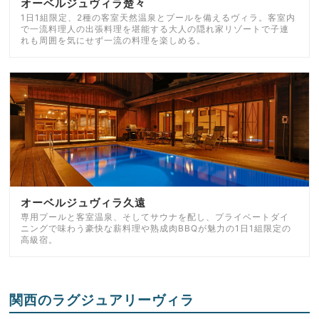
オーベルジュヴィラ楚々
1日1組限定、2種の客室天然温泉とプールを備えるヴィラ。客室内
で一流料理人の出張料理を堪能する大人の隠れ家リゾートで子連
れも周囲を気にせず一流の料理を楽しめる。
オーベルジュヴィラ久遠
専用プールと客室温泉、そしてサウナを配し、プライベートダイ
ニングで味わう豪快な薪料理や熟成肉BBQが魅力の1日1組限定の
高級宿。
関西のラグジュアリーヴィラ