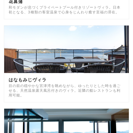
花菖蒲
和モダンが息づくプライベートプール付きリゾートヴィラ。日本
初となる、3種類の客室温泉で心身をじんわり癒す至福の滞在。
はなもみじヴィラ
目の前の穏やかな宮津湾を眺めながら、ゆったりとした時を過ご
せる、天然温泉露天風呂付きのヴィラ。近隣の鮨レストランも利
用可能。