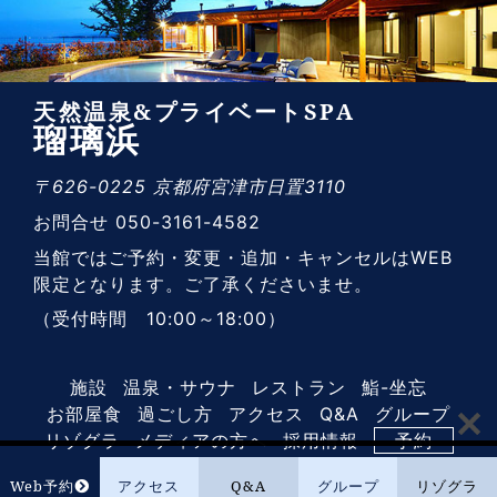
天然温泉&プライベートSPA
瑠璃浜
〒626-0225 京都府宮津市日置3110
お問合せ 050-3161-4582
当館ではご予約・変更・追加・キャンセルはWEB
限定となります。ご了承くださいませ。
（受付時間 10:00～18:00）
施設
温泉・サウナ
レストラン
鮨-坐忘
お部屋食
過ごし方
アクセス
Q&A
グループ
リゾグラ
メディアの方へ
採用情報
予約
Web予約
アクセス
Q&A
グループ
リゾグラ
© 2018-2026 MARINETOPIA RESORT