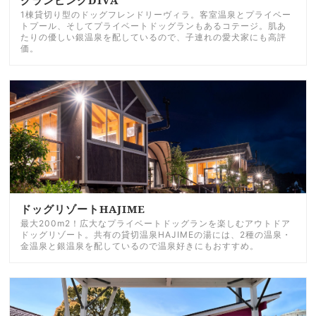
1棟貸切り型のドッグフレンドリーヴィラ。客室温泉とプライベー
トプール、そしてプライベートドッグランもあるコテージ。肌あ
たりの優しい銀温泉を配しているので、子連れの愛犬家にも高評
価。
ドッグリゾートHAJIME
最大200m2！広大なプライベートドッグランを楽しむアウトドア
ドッグリゾート。共有の貸切温泉HAJIMEの湯には、2種の温泉・
金温泉と銀温泉を配しているので温泉好きにもおすすめ。