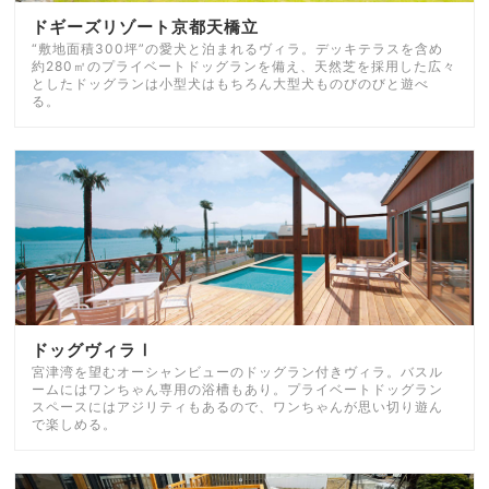
ドギーズリゾート京都天橋立
“敷地面積300坪”の愛犬と泊まれるヴィラ。デッキテラスを含め
約280㎡のプライベートドッグランを備え、天然芝を採用した広々
としたドッグランは小型犬はもちろん大型犬ものびのびと遊べ
る。
ドッグヴィラⅠ
宮津湾を望むオーシャンビューのドッグラン付きヴィラ。バスル
ームにはワンちゃん専用の浴槽もあり。プライベートドッグラン
スペースにはアジリティもあるので、ワンちゃんが思い切り遊ん
で楽しめる。