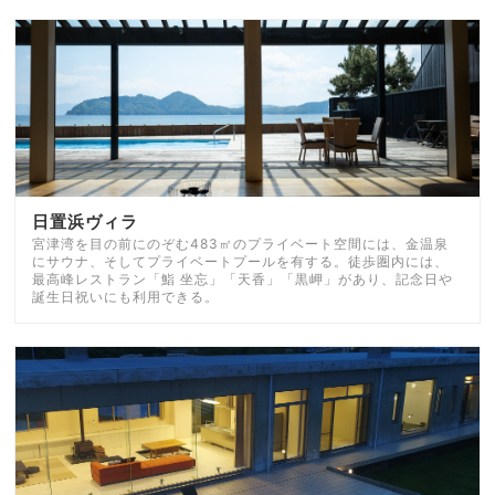
日置浜ヴィラ
宮津湾を目の前にのぞむ483㎡のプライベート空間には、金温泉
にサウナ、そしてプライベートプールを有する。徒歩圏内には、
最高峰レストラン「鮨 坐忘」「天香」「黒岬」があり、記念日や
誕生日祝いにも利用できる。