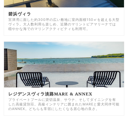
碧浜ヴィラ
宮津湾に面した約300坪の広い敷地に室内面積150㎡を超える大型
ヴィラ。大人数利用も楽しめ、近隣のマリントピアマリーナでは
穏やかな海でのマリンアクティビティも利用可。
レジデンスヴィラ淡路MARE & ANNEX
プライベートプールに貸切温泉、サウナ、そしてダイニングを有
した高級貸別荘。高級インテリアに囲まれたMAREと愛犬同伴可能
のANNEX。どちらも常宿にしたくなる居心地の良さ。