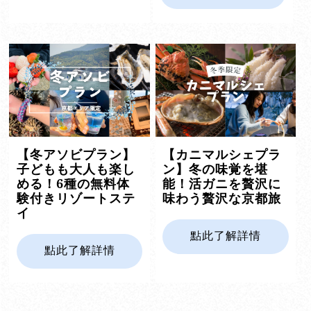
【冬アソビプラン】
【カニマルシェプラ
子どもも大人も楽し
ン】冬の味覚を堪
める！6種の無料体
能！活ガニを贅沢に
験付きリゾートステ
味わう贅沢な京都旅
イ
點此了解詳情
點此了解詳情