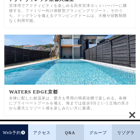
宮津湾でアクティビティを楽しめる田井宮津ヨットハーバーに隣
接する、ファミリー向け体験型グランピングリゾート。そのう
ち、ドッグランを備えるグランピングドームは、犬種や頭数制限
なく利用可能。
WATERS EDGE京都
全棟に配した銀温泉は、愛犬も専用の簡易浴槽で楽しめる。各棟
にプライベートプールを備え、海までは徒歩5分という立地の良さ
から愛犬とリゾート感を楽しみたい方に最適。
Web予約
アクセス
Q&A
グループ
リゾグラ
オーベルジュヴィラ