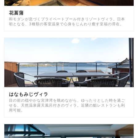
花菖蒲
和モダンが息づくプライベートプール付きリゾートヴィラ。日本
初となる、3種類の客室温泉で心身をじんわり癒す至福の滞在。
はなもみじヴィラ
目の前の穏やかな宮津湾を眺めながら、ゆったりとした時を過ご
せる、天然温泉露天風呂付きのヴィラ。近隣の鮨レストランも利
用可能。