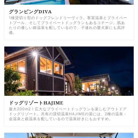
グランピングDIVA
1棟貸切り型のドッグフレンドリーヴィラ。客室温泉とプライベー
トプール、そしてプライベートドッグランもあるコテージ。肌あ
たりの優しい銀温泉を配しているので、子連れの愛犬家にも高評
価。
ドッグリゾートHAJIME
最大200m2！広大なプライベートドッグランを楽しむアウトドア
ドッグリゾート。共有の貸切温泉HAJIMEの湯には、2種の温泉・
金温泉と銀温泉を配しているので温泉好きにもおすすめ。