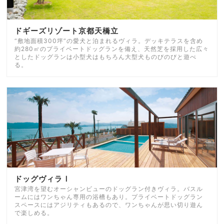
ドギーズリゾート京都天橋立
“敷地面積300坪”の愛犬と泊まれるヴィラ。デッキテラスを含め
約280㎡のプライベートドッグランを備え、天然芝を採用した広々
としたドッグランは小型犬はもちろん大型犬ものびのびと遊べ
る。
ドッグヴィラⅠ
宮津湾を望むオーシャンビューのドッグラン付きヴィラ。バスル
ームにはワンちゃん専用の浴槽もあり。プライベートドッグラン
スペースにはアジリティもあるので、ワンちゃんが思い切り遊ん
で楽しめる。