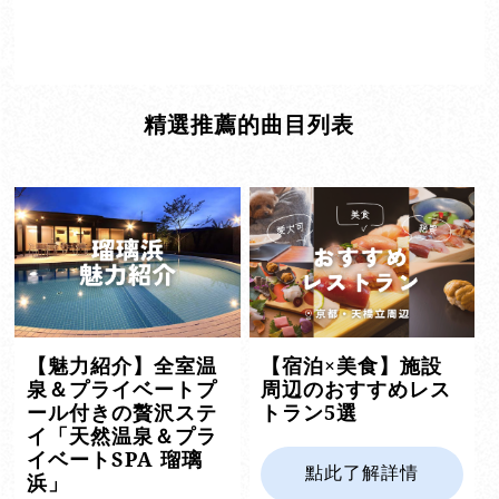
精選推薦的曲目列表
【魅力紹介】全室温
【宿泊×美食】施設
泉＆プライベートプ
周辺のおすすめレス
ール付きの贅沢ステ
トラン5選
イ「天然温泉＆プラ
イベートSPA 瑠璃
點此了解詳情
浜」