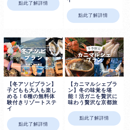
點此了解詳情
點此了解詳情
【冬アソビプラン】
【カニマルシェプラ
子どもも大人も楽し
ン】冬の味覚を堪
める！6種の無料体
能！活ガニを贅沢に
験付きリゾートステ
味わう贅沢な京都旅
イ
點此了解詳情
點此了解詳情