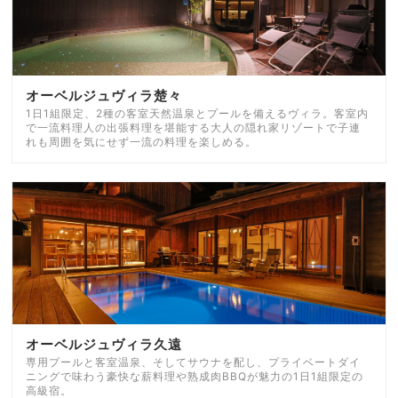
オーベルジュヴィラ楚々
1日1組限定、2種の客室天然温泉とプールを備えるヴィラ。客室内
で一流料理人の出張料理を堪能する大人の隠れ家リゾートで子連
れも周囲を気にせず一流の料理を楽しめる。
オーベルジュヴィラ久遠
専用プールと客室温泉、そしてサウナを配し、プライベートダイ
ニングで味わう豪快な薪料理や熟成肉BBQが魅力の1日1組限定の
高級宿。