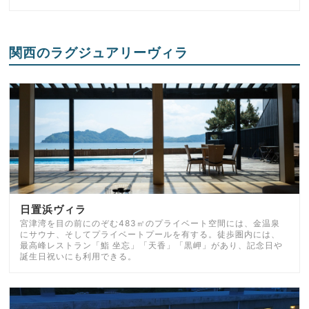
関西のラグジュアリーヴィラ
日置浜ヴィラ
宮津湾を目の前にのぞむ483㎡のプライベート空間には、金温泉
にサウナ、そしてプライベートプールを有する。徒歩圏内には、
最高峰レストラン「鮨 坐忘」「天香」「黒岬」があり、記念日や
誕生日祝いにも利用できる。