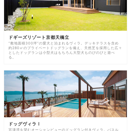
ドギーズリゾート京都天橋立
“敷地面積300坪”の愛犬と泊まれるヴィラ。デッキテラスを含め
約280㎡のプライベートドッグランを備え、天然芝を採用した広々
としたドッグランは小型犬はもちろん大型犬ものびのびと遊べ
る。
ドッグヴィラⅠ
宮津湾を望むオーシャンビューのドッグラン付きヴィラ。バスル