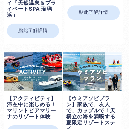
イ「天然温泉＆プラ
イベートSPA 瑠璃
點此了解詳情
浜」
點此了解詳情
【アクティビティ】
【ウミアソビプラ
滞在中に楽しめる！
ン】家族で、友人
マリントピアマリー
で、カップルで！天
ナのリゾート体験
橋立の海を満喫する
夏限定リゾートステ
イ