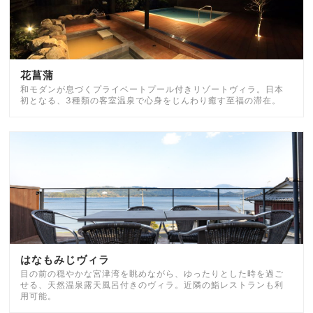
花菖蒲
和モダンが息づくプライベートプール付きリゾートヴィラ。日本
初となる、3種類の客室温泉で心身をじんわり癒す至福の滞在。
はなもみじヴィラ
目の前の穏やかな宮津湾を眺めながら、ゆったりとした時を過ご
せる、天然温泉露天風呂付きのヴィラ。近隣の鮨レストランも利
用可能。