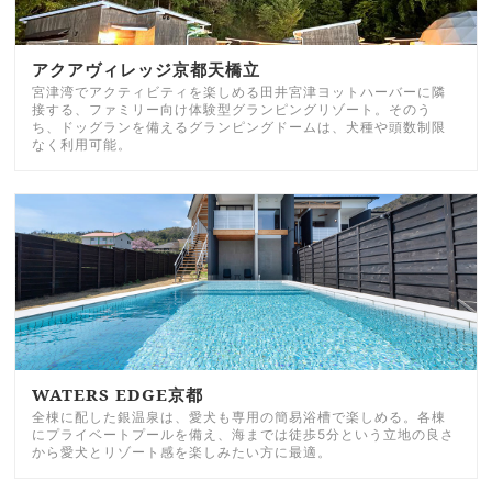
アクアヴィレッジ京都天橋立
宮津湾でアクティビティを楽しめる田井宮津ヨットハーバーに隣
接する、ファミリー向け体験型グランピングリゾート。そのう
ち、ドッグランを備えるグランピングドームは、犬種や頭数制限
なく利用可能。
WATERS EDGE京都
全棟に配した銀温泉は、愛犬も専用の簡易浴槽で楽しめる。各棟
にプライベートプールを備え、海までは徒歩5分という立地の良さ
から愛犬とリゾート感を楽しみたい方に最適。