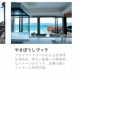
やまぼうしヴィラ
プライベートプールからは宮津湾
を望める、明るい色使いの開放的
なイメージのヴィラ。近隣の鮨レ
ストランも利用可能。