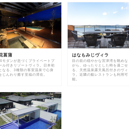
花菖蒲
はなもみじヴィラ
和モダンが息づくプライベートプ
目の前の穏やかな宮津湾を眺めな
ール付きリゾートヴィラ。日本初
がら、ゆったりとした時を過ごせ
となる、3種類の客室温泉で心身
る、天然温泉露天風呂付きのヴィ
をじんわり癒す至福の滞在。
ラ。近隣の鮨レストランも利用可
能。