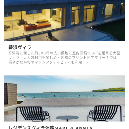
碧浜ヴィラ
宮津湾に面した約300坪の広い敷地に室内面積150㎡を超える大型
ヴィラ。大人数利用も楽しめ、近隣のマリントピアマリーナでは
穏やかな海でのマリンアクティビティも利用可。
レジデンスヴィラ淡路MARE & ANNEX