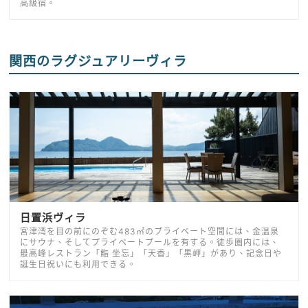
高級宿。
関西のラグジュアリーヴィラ
日置浜ヴィラ
宮津湾を目の前にのぞむ483㎡のプライベート空間には、金温泉
にサウナ、そしてプライベートプールを有する。徒歩圏内には、
最高峰レストラン「鮨 坐忘」「天香」「黒岬」があり、記念日や
誕生日祝いにも利用できる。