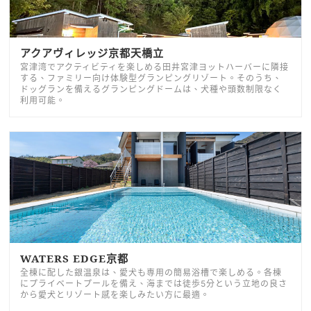
アクアヴィレッジ京都天橋立
宮津湾でアクティビティを楽しめる田井宮津ヨットハーバーに隣接
する、ファミリー向け体験型グランピングリゾート。そのうち、
ドッグランを備えるグランピングドームは、犬種や頭数制限なく
利用可能。
WATERS EDGE京都
全棟に配した銀温泉は、愛犬も専用の簡易浴槽で楽しめる。各棟
にプライベートプールを備え、海までは徒歩5分という立地の良さ
から愛犬とリゾート感を楽しみたい方に最適。