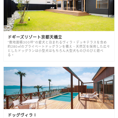
ドギーズリゾート京都天橋立
“敷地面積300坪”の愛犬と泊まれるヴィラ。デッキテラスを含め
約280㎡のプライベートドッグランを備え、天然芝を採用した広々
としたドッグランは小型犬はもちろん大型犬ものびのびと遊べ
る。
ドッグヴィラⅠ