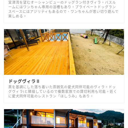
宮津湾を望むオーシャンビューのドッグラン付きヴィラ。バスル
ームにはワンちゃん専用の浴槽もあり。プライベートドッグラン
スペースにはアジリティもあるので、ワンちゃんが思い切り遊んで
楽しめる。
ドッグヴィラⅡ
黒を基調にした落ち着いた雰囲気の愛犬同伴可能のヴィラ。ドッ
グヴィラⅠと隣接しているので複数家族での貸切利用も可能。近く
に愛犬同伴可能のレストラン「ほしうみ」もあり。