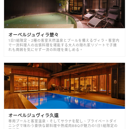
オーベルジュヴィラ楚々
1日1組限定、2種の客室天然温泉とプールを備えるヴィラ。客室内
で一流料理人の出張料理を堪能する大人の隠れ家リゾートで子連
れも周囲を気にせず一流の料理を楽しめる。
オーベルジュヴィラ久遠
専用プールと客室温泉、そしてサウナを配し、プライベートダイ
ニングで味わう豪快な薪料理や熟成肉BBQが魅力の1日1組限定の