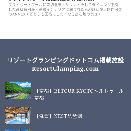
プライベートプールに貸切温泉、サウナ、そしてダイニングを有
した高級貸別荘。高級インテリアに囲まれたMAREと愛犬同伴可能
のANNEX。どちらも常宿にしたくなる居心地の良さ。
リゾートグランピングドットコム掲載施設
ResortGlamping.com
【京都】RETOUR KYOTO～ルトゥール
京都
【滋賀】NEST琵琶湖