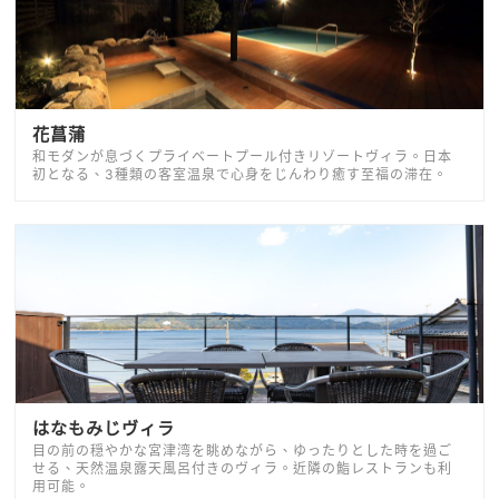
花菖蒲
和モダンが息づくプライベートプール付きリゾートヴィラ。日本
初となる、3種類の客室温泉で心身をじんわり癒す至福の滞在。
はなもみじヴィラ
目の前の穏やかな宮津湾を眺めながら、ゆったりとした時を過ご
せる、天然温泉露天風呂付きのヴィラ。近隣の鮨レストランも利
用可能。