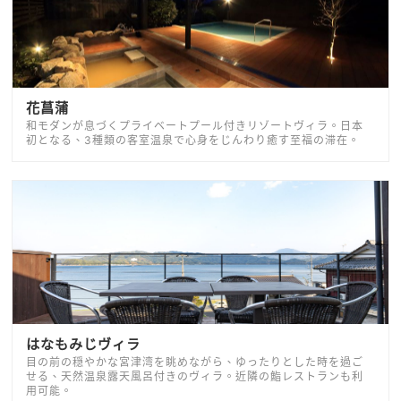
花菖蒲
和モダンが息づくプライベートプール付きリゾートヴィラ。日本
初となる、3種類の客室温泉で心身をじんわり癒す至福の滞在。
はなもみじヴィラ
目の前の穏やかな宮津湾を眺めながら、ゆったりとした時を過ご
せる、天然温泉露天風呂付きのヴィラ。近隣の鮨レストランも利
用可能。