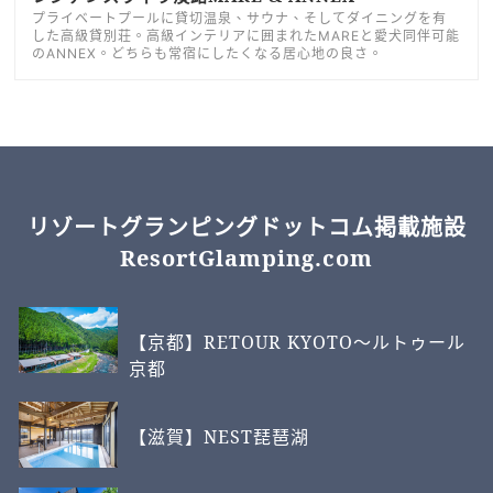
プライベートプールに貸切温泉、サウナ、そしてダイニングを有
した高級貸別荘。高級インテリアに囲まれたMAREと愛犬同伴可能
のANNEX。どちらも常宿にしたくなる居心地の良さ。
リゾートグランピングドットコム掲載施設
ResortGlamping.com
【京都】RETOUR KYOTO～ルトゥール
京都
【滋賀】NEST琵琶湖