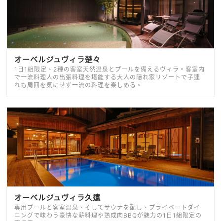
オーベルジュヴィラ楚々
1日1組限定、2種の客室天然温泉とプールを備えるヴィラ。客室内
で一流料理人の出張料理を堪能する大人の隠れ家リゾートで子連
れも周囲を気にせず一流の料理を楽しめる。
オーベルジュヴィラ久遠
専用プールと客室温泉、そしてサウナを配し、プライベートダイ
ニングで味わう豪快な薪料理や熟成肉BBQが魅力の1日1組限定の