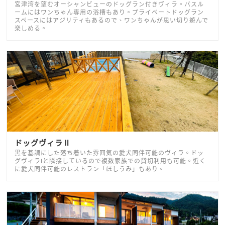
宮津湾を望むオーシャンビューのドッグラン付きヴィラ。バスル
ームにはワンちゃん専用の浴槽もあり。プライベートドッグラン
スペースにはアジリティもあるので、ワンちゃんが思い切り遊んで
楽しめる。
ドッグヴィラⅡ
黒を基調にした落ち着いた雰囲気の愛犬同伴可能のヴィラ。ドッ
グヴィラⅠと隣接しているので複数家族での貸切利用も可能。近く
に愛犬同伴可能のレストラン「ほしうみ」もあり。