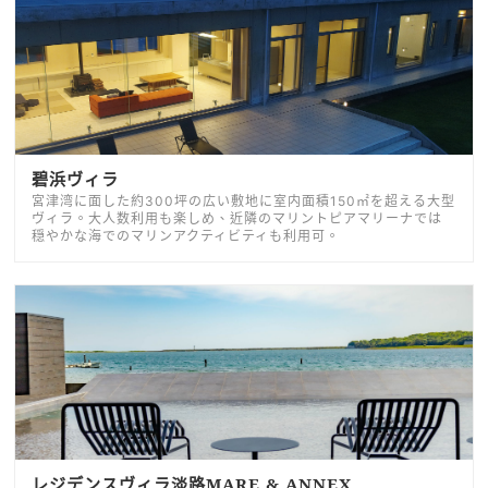
碧浜ヴィラ
宮津湾に面した約300坪の広い敷地に室内面積150㎡を超える大型
ヴィラ。大人数利用も楽しめ、近隣のマリントピアマリーナでは
穏やかな海でのマリンアクティビティも利用可。
レジデンスヴィラ淡路MARE & ANNEX