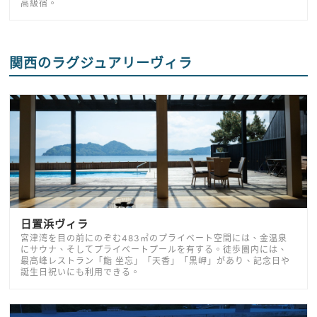
高級宿。
関西のラグジュアリーヴィラ
日置浜ヴィラ
宮津湾を目の前にのぞむ483㎡のプライベート空間には、金温泉
にサウナ、そしてプライベートプールを有する。徒歩圏内には、
最高峰レストラン「鮨 坐忘」「天香」「黒岬」があり、記念日や
誕生日祝いにも利用できる。