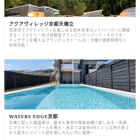
アクアヴィレッジ京都天橋立
宮津湾でアクティビティを楽しめる田井宮津ヨットハーバーに隣接
する、ファミリー向け体験型グランピングリゾート。そのうち、
ドッグランを備えるグランピングドームは、犬種や頭数制限なく
利用可能。
WATERS EDGE京都
全棟に配した銀温泉は、愛犬も専用の簡易浴槽で楽しめる。各棟
にプライベートプールを備え、海までは徒歩5分という立地の良さ
から愛犬とリゾート感を楽しみたい方に最適。