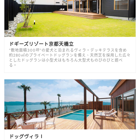
ドギーズリゾート京都天橋立
“敷地面積300坪”の愛犬と泊まれるヴィラ。デッキテラスを含め
約280㎡のプライベートドッグランを備え、天然芝を採用した広々
としたドッグランは小型犬はもちろん大型犬ものびのびと遊べ
る。
ドッグヴィラⅠ