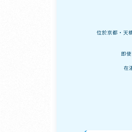
位於京都・天
即使
在