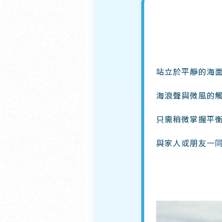
站立於平靜的海面
海浪聲與微風的
只需稍微掌握平
與家人或朋友一