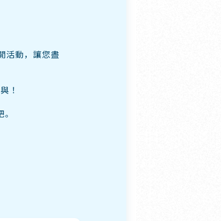
閒活動，讓您盡
參與！
吧。