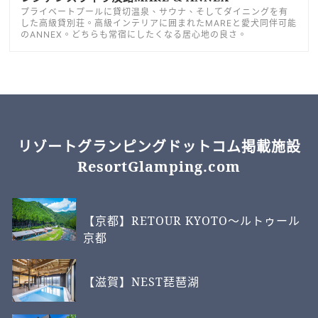
プライベートプールに貸切温泉、サウナ、そしてダイニングを有
した高級貸別荘。高級インテリアに囲まれたMAREと愛犬同伴可能
のANNEX。どちらも常宿にしたくなる居心地の良さ。
リゾートグランピングドットコム掲載施設
ResortGlamping.com
【京都】RETOUR KYOTO～ルトゥール
京都
【滋賀】NEST琵琶湖