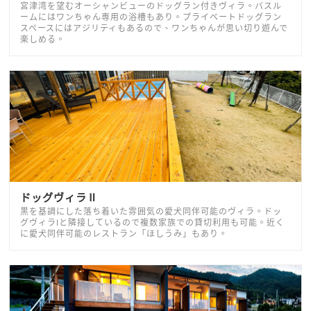
宮津湾を望むオーシャンビューのドッグラン付きヴィラ。バスル
ームにはワンちゃん専用の浴槽もあり。プライベートドッグラン
スペースにはアジリティもあるので、ワンちゃんが思い切り遊んで
楽しめる。
ドッグヴィラⅡ
黒を基調にした落ち着いた雰囲気の愛犬同伴可能のヴィラ。ドッ
グヴィラⅠと隣接しているので複数家族での貸切利用も可能。近く
に愛犬同伴可能のレストラン「ほしうみ」もあり。