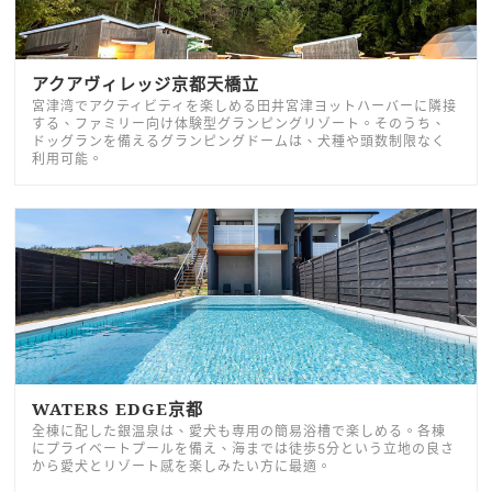
アクアヴィレッジ京都天橋立
宮津湾でアクティビティを楽しめる田井宮津ヨットハーバーに隣接
する、ファミリー向け体験型グランピングリゾート。そのうち、
ドッグランを備えるグランピングドームは、犬種や頭数制限なく
利用可能。
WATERS EDGE京都
全棟に配した銀温泉は、愛犬も専用の簡易浴槽で楽しめる。各棟
にプライベートプールを備え、海までは徒歩5分という立地の良さ
から愛犬とリゾート感を楽しみたい方に最適。