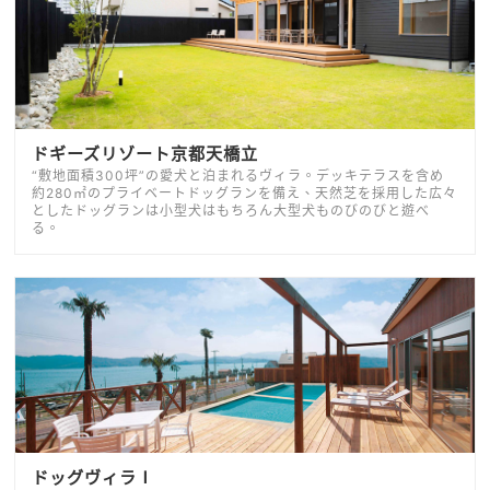
ドギーズリゾート京都天橋立
“敷地面積300坪”の愛犬と泊まれるヴィラ。デッキテラスを含め
約280㎡のプライベートドッグランを備え、天然芝を採用した広々
としたドッグランは小型犬はもちろん大型犬ものびのびと遊べ
る。
ドッグヴィラⅠ