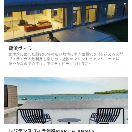
碧浜ヴィラ
宮津湾に面した約300坪の広い敷地に室内面積150㎡を超える大型
ヴィラ。大人数利用も楽しめ、近隣のマリントピアマリーナでは
穏やかな海でのマリンアクティビティも利用可。
レジデンスヴィラ淡路MARE & ANNEX