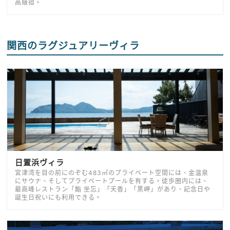
高級宿。
関西のラグジュアリーヴィラ
日置浜ヴィラ
宮津湾を目の前にのぞむ483㎡のプライベート空間には、金温泉
にサウナ、そしてプライベートプールを有する。徒歩圏内には、
最高峰レストラン「鮨 坐忘」「天香」「黒岬」があり、記念日や
誕生日祝いにも利用できる。