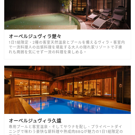
オーベルジュヴィラ楚々
1日1組限定、2種の客室天然温泉とプールを備えるヴィラ。客室内
で一流料理人の出張料理を堪能する大人の隠れ家リゾートで子連
れも周囲を気にせず一流の料理を楽しめる。
オーベルジュヴィラ久遠
専用プールと客室温泉、そしてサウナを配し、プライベートダイ
ニングで味わう豪快な薪料理や熟成肉BBQが魅力の1日1組限定の