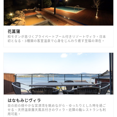
花菖蒲
和モダンが息づくプライベートプール付きリゾートヴィラ。日本
初となる、3種類の客室温泉で心身をじんわり癒す至福の滞在。
はなもみじヴィラ
目の前の穏やかな宮津湾を眺めながら、ゆったりとした時を過ご
せる、天然温泉露天風呂付きのヴィラ。近隣の鮨レストランも利
用可能。