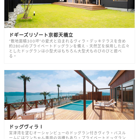
ドギーズリゾート京都天橋立
“敷地面積300坪”の愛犬と泊まれるヴィラ。デッキテラスを含め
約280㎡のプライベートドッグランを備え、天然芝を採用した広々
としたドッグランは小型犬はもちろん大型犬ものびのびと遊べ
る。
ドッグヴィラⅠ
宮津湾を望むオーシャンビューのドッグラン付きヴィラ。バスル
ームにはワンちゃん専用の浴槽もあり。プライベートドッグラン