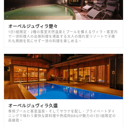
オーベルジュヴィラ楚々
1日1組限定、2種の客室天然温泉とプールを備えるヴィラ。客室内
で一流料理人の出張料理を堪能する大人の隠れ家リゾートで子連
れも周囲を気にせず一流の料理を楽しめる。
オーベルジュヴィラ久遠
専用プールと客室温泉、そしてサウナを配し、プライベートダイ
ニングで味わう豪快な薪料理や熟成肉BBQが魅力の1日1組限定の
高級宿。