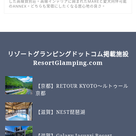
した高級貸別荘。高級インテリアに囲まれたMAREと愛犬同伴可能
のANNEX。どちらも常宿にしたくなる居心地の良さ。
リゾートグランピングドットコム掲載施設
ResortGlamping.com
【京都】RETOUR KYOTO～ルトゥール
京都
【滋賀】NEST琵琶湖
【滋賀】Galaxy Jacuzzi Resort