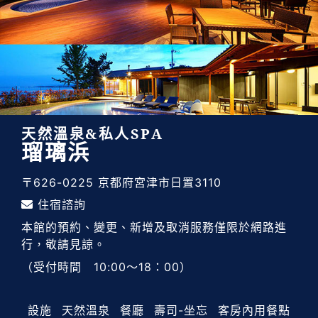
天然溫泉&私人SPA
瑠璃浜
〒626-0225 京都府宮津市日置3110
住宿諮詢
本館的預約、變更、新增及取消服務僅限於網路進
行，敬請見諒。
（受付時間 10:00～18：00）
設施
天然溫泉
餐廳
壽司-坐忘
客房內用餐點