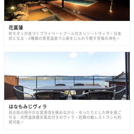
花菖蒲
和モダンが息づくプライベートプール付きリゾートヴィラ。日本
初となる、3種類の客室温泉で心身をじんわり癒す至福の滞在。
はなもみじヴィラ
目の前の穏やかな宮津湾を眺めながら、ゆったりとした時を過ご
せる、天然温泉露天風呂付きのヴィラ。近隣の鮨レストランも利
用可能。