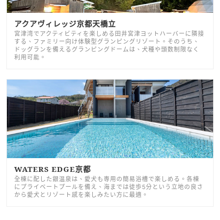
アクアヴィレッジ京都天橋立
宮津湾でアクティビティを楽しめる田井宮津ヨットハーバーに隣接
する、ファミリー向け体験型グランピングリゾート。そのうち、
ドッグランを備えるグランピングドームは、犬種や頭数制限なく
利用可能。
WATERS EDGE京都
全棟に配した銀温泉は、愛犬も専用の簡易浴槽で楽しめる。各棟
にプライベートプールを備え、海までは徒歩5分という立地の良さ
から愛犬とリゾート感を楽しみたい方に最適。