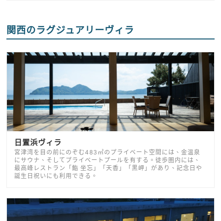
関西のラグジュアリーヴィラ
日置浜ヴィラ
宮津湾を目の前にのぞむ483㎡のプライベート空間には、金温泉
にサウナ、そしてプライベートプールを有する。徒歩圏内には、
最高峰レストラン「鮨 坐忘」「天香」「黒岬」があり、記念日や
誕生日祝いにも利用できる。