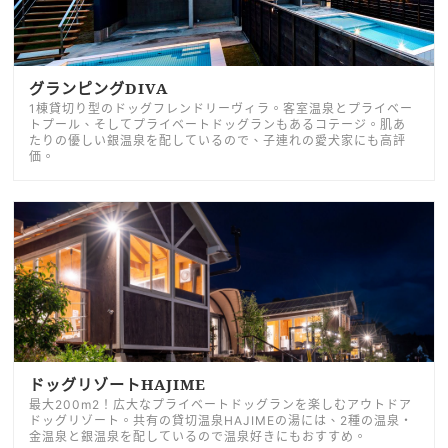
グランピングDIVA
1棟貸切り型のドッグフレンドリーヴィラ。客室温泉とプライベー
トプール、そしてプライベートドッグランもあるコテージ。肌あ
たりの優しい銀温泉を配しているので、子連れの愛犬家にも高評
価。
ドッグリゾートHAJIME
最大200m2！広大なプライベートドッグランを楽しむアウトドア
ドッグリゾート。共有の貸切温泉HAJIMEの湯には、2種の温泉・
金温泉と銀温泉を配しているので温泉好きにもおすすめ。