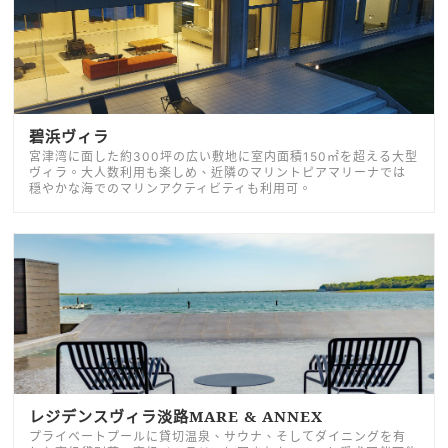
碧浜ヴィラ
宮津湾に面した約300坪の広い敷地に室内面積150㎡を超える大型
ヴィラ。大人数利用も楽しめ、近隣のマリントピアマリーナでは
穏やかな海でのマリンアクティビティも利用可。
レジデンスヴィラ淡路MARE & ANNEX
プライベートプールに貸切温泉、サウナ、そしてダイニングを有