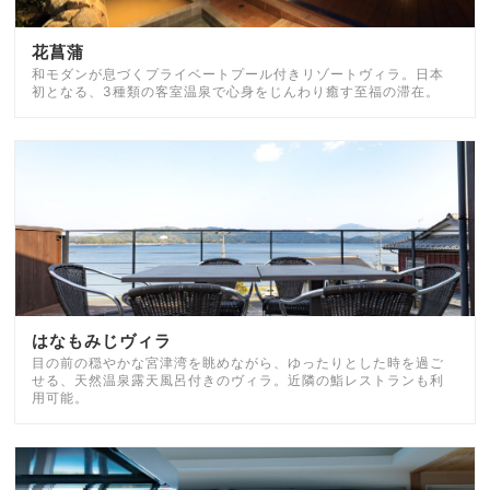
花菖蒲
和モダンが息づくプライベートプール付きリゾートヴィラ。日本
初となる、3種類の客室温泉で心身をじんわり癒す至福の滞在。
はなもみじヴィラ
目の前の穏やかな宮津湾を眺めながら、ゆったりとした時を過ご
せる、天然温泉露天風呂付きのヴィラ。近隣の鮨レストランも利
用可能。