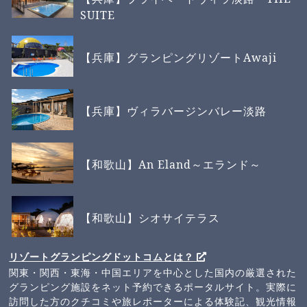
SUITE
【兵庫】グランピングリゾートAwaji
【兵庫】ヴィラバージンバレー淡路
【和歌山】An Eland～エランド～
【和歌山】シオサイテラス
リゾートグランピングドットコムとは？
関東・関西・東海・中国エリアを中心とした国内の厳選された
グランピング施設をネット予約できるポータルサイト。実際に
訪問した方のクチコミや旅レポーターによる体験記、観光情報