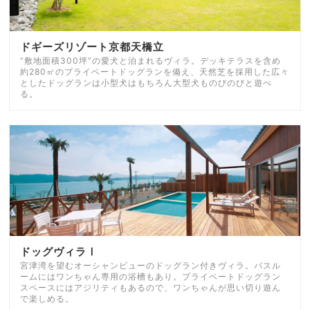
ドギーズリゾート京都天橋立
“敷地面積300坪”の愛犬と泊まれるヴィラ。デッキテラスを含め
約280㎡のプライベートドッグランを備え、天然芝を採用した広々
としたドッグランは小型犬はもちろん大型犬ものびのびと遊べ
る。
ドッグヴィラⅠ
宮津湾を望むオーシャンビューのドッグラン付きヴィラ。バスル
ームにはワンちゃん専用の浴槽もあり。プライベートドッグラン
スペースにはアジリティもあるので、ワンちゃんが思い切り遊ん
で楽しめる。