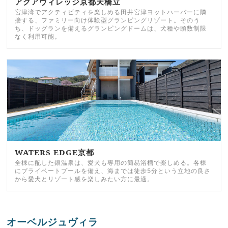
アクアヴィレッジ京都天橋立
宮津湾でアクティビティを楽しめる田井宮津ヨットハーバーに隣
接する、ファミリー向け体験型グランピングリゾート。そのう
ち、ドッグランを備えるグランピングドームは、犬種や頭数制限
なく利用可能。
WATERS EDGE京都
全棟に配した銀温泉は、愛犬も専用の簡易浴槽で楽しめる。各棟
にプライベートプールを備え、海までは徒歩5分という立地の良さ
から愛犬とリゾート感を楽しみたい方に最適。
オーベルジュヴィラ