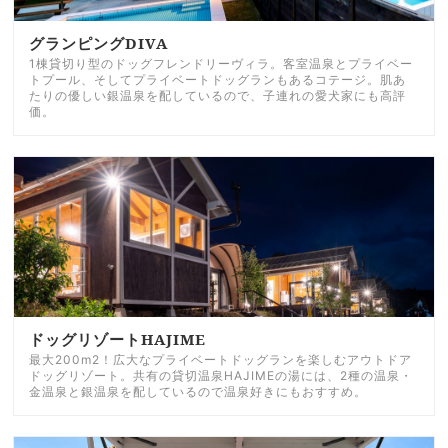
グランピングDIVA
1棟貸切り型のドッグフレンドリーヴィラ。客室温泉とプライベー
トプール、そしてプライベートドッグランもあるコテージ。肌あ
たりの優しい銀温泉を配しているので、子連れの愛犬家にも高評
価。
ドッグリゾートHAJIME
最大200m2！広大なプライベートドッグランを楽しむアウトドア
ドッグリゾート。共有の貸切温泉HAJIMEの湯には、2種の温泉・
金温泉と銀温泉を配しているので温泉好きにもおすすめ。