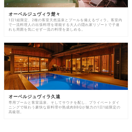
オーベルジュヴィラ楚々
1日1組限定、2種の客室天然温泉とプールを備えるヴィラ。客室内
で一流料理人の出張料理を堪能する大人の隠れ家リゾートで子連
れも周囲を気にせず一流の料理を楽しめる。
オーベルジュヴィラ久遠
専用プールと客室温泉、そしてサウナを配し、プライベートダイ
ニングで味わう豪快な薪料理や熟成肉BBQが魅力の1日1組限定の
高級宿。