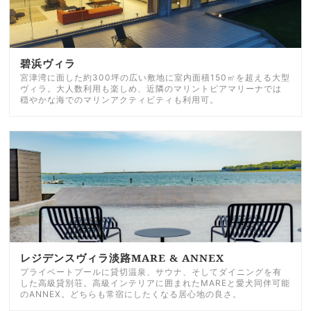
碧浜ヴィラ
宮津湾に面した約300坪の広い敷地に室内面積150㎡を超える大型
ヴィラ。大人数利用も楽しめ、近隣のマリントピアマリーナでは
穏やかな海でのマリンアクティビティも利用可。
レジデンスヴィラ淡路MARE & ANNEX
プライベートプールに貸切温泉、サウナ、そしてダイニングを有
した高級貸別荘。高級インテリアに囲まれたMAREと愛犬同伴可能
のANNEX。どちらも常宿にしたくなる居心地の良さ。