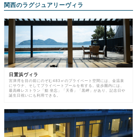
関西のラグジュアリーヴィラ
日置浜ヴィラ
宮津湾を目の前にのぞむ483㎡のプライベート空間には、金温泉
にサウナ、そしてプライベートプールを有する。徒歩圏内には、
最高峰レストラン「鮨 坐忘」「天香」「黒岬」があり、記念日や
誕生日祝いにも利用できる。