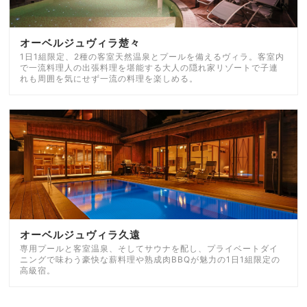
オーベルジュヴィラ楚々
1日1組限定、2種の客室天然温泉とプールを備えるヴィラ。客室内
で一流料理人の出張料理を堪能する大人の隠れ家リゾートで子連
れも周囲を気にせず一流の料理を楽しめる。
オーベルジュヴィラ久遠
専用プールと客室温泉、そしてサウナを配し、プライベートダイ
ニングで味わう豪快な薪料理や熟成肉BBQが魅力の1日1組限定の
高級宿。