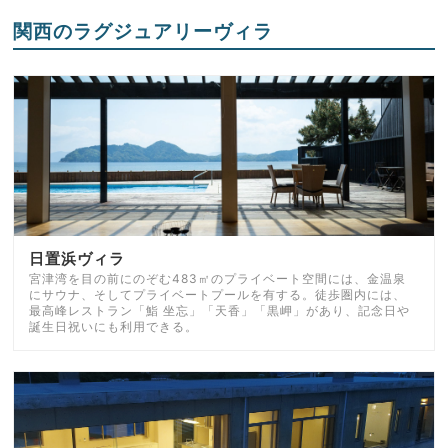
関西のラグジュアリーヴィラ
日置浜ヴィラ
宮津湾を目の前にのぞむ483㎡のプライベート空間には、金温泉
にサウナ、そしてプライベートプールを有する。徒歩圏内には、
最高峰レストラン「鮨 坐忘」「天香」「黒岬」があり、記念日や
誕生日祝いにも利用できる。