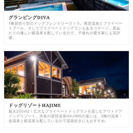
グランピングDIVA
1棟貸切り型のドッグフレンドリーヴィラ。客室温泉とプライベー
トプール、そしてプライベートドッグランもあるコテージ。肌あ
たりの優しい銀温泉を配しているので、子連れの愛犬家にも高評
価。
ドッグリゾートHAJIME
最大200m2！広大なプライベートドッグランを楽しむアウトドア
ドッグリゾート。共有の貸切温泉HAJIMEの湯には、2種の温泉・
金温泉と銀温泉を配しているので温泉好きにもおすすめ。