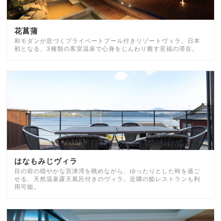
花菖蒲
和モダンが息づくプライベートプール付きリゾートヴィラ。日本
初となる、3種類の客室温泉で心身をじんわり癒す至福の滞在。
はなもみじヴィラ
目の前の穏やかな宮津湾を眺めながら、ゆったりとした時を過ご
せる、天然温泉露天風呂付きのヴィラ。近隣の鮨レストランも利
用可能。