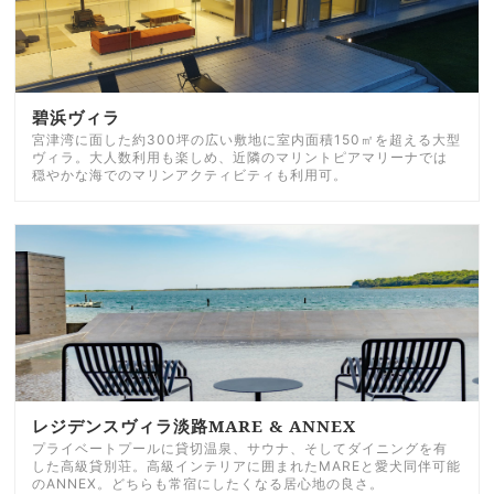
碧浜ヴィラ
宮津湾に面した約300坪の広い敷地に室内面積150㎡を超える大型
ヴィラ。大人数利用も楽しめ、近隣のマリントピアマリーナでは
穏やかな海でのマリンアクティビティも利用可。
レジデンスヴィラ淡路MARE & ANNEX
プライベートプールに貸切温泉、サウナ、そしてダイニングを有
した高級貸別荘。高級インテリアに囲まれたMAREと愛犬同伴可能
のANNEX。どちらも常宿にしたくなる居心地の良さ。