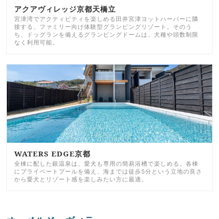
アクアヴィレッジ京都天橋立
宮津湾でアクティビティを楽しめる田井宮津ヨットハーバーに隣
接する、ファミリー向け体験型グランピングリゾート。そのう
ち、ドッグランを備えるグランピングドームは、犬種や頭数制限
なく利用可能。
WATERS EDGE京都
全棟に配した銀温泉は、愛犬も専用の簡易浴槽で楽しめる。各棟
にプライベートプールを備え、海までは徒歩5分という立地の良さ
から愛犬とリゾート感を楽しみたい方に最適。