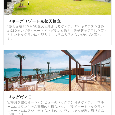
ドギーズリゾート京都天橋立
“敷地面積300坪”の愛犬と泊まれるヴィラ。デッキテラスを含め
約280㎡のプライベートドッグランを備え、天然芝を採用した広々
としたドッグランは小型犬はもちろん大型犬ものびのびと遊べ
る。
ドッグヴィラⅠ
宮津湾を望むオーシャンビューのドッグラン付きヴィラ。バスル
ームにはワンちゃん専用の浴槽もあり。プライベートドッグラン
スペースにはアジリティもあるので、ワンちゃんが思い切り遊ん
で楽しめる。