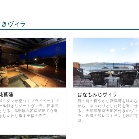
付きヴィラ
花菖蒲
はなもみじヴィラ
和モダンが息づくプライベートプ
目の前の穏やかな宮津湾を眺めな
ール付きリゾートヴィラ。日本初
がら、ゆったりとした時を過ごせ
となる、3種類の客室温泉で心身
る、天然温泉露天風呂付きのヴィ
をじんわり癒す至福の滞在。
ラ。近隣の鮨レストランも利用可
能。