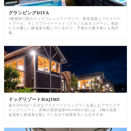
グランピングDIVA
1棟貸切り型のドッグフレンドリーヴィラ。客室温泉とプライベー
トプール、そしてプライベートドッグランもあるコテージ。肌あ
たりの優しい銀温泉を配しているので、子連れの愛犬家にも高評
価。
ドッグリゾートHAJIME
最大200m2！広大なプライベートドッグランを楽しむアウトドア
ドッグリゾート。共有の貸切温泉HAJIMEの湯には、2種の温泉・
金温泉と銀温泉を配しているので温泉好きにもおすすめ。