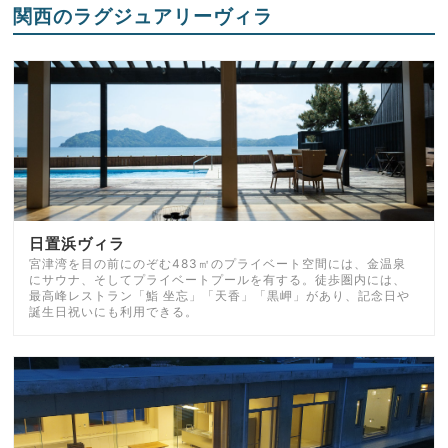
関西のラグジュアリーヴィラ
日置浜ヴィラ
宮津湾を目の前にのぞむ483㎡のプライベート空間には、金温泉
にサウナ、そしてプライベートプールを有する。徒歩圏内には、
最高峰レストラン「鮨 坐忘」「天香」「黒岬」があり、記念日や
誕生日祝いにも利用できる。