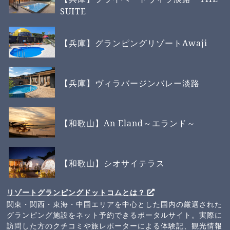
SUITE
【兵庫】グランピングリゾートAwaji
【兵庫】ヴィラバージンバレー淡路
【和歌山】An Eland～エランド～
【和歌山】シオサイテラス
リゾートグランピングドットコムとは？
関東・関西・東海・中国エリアを中心とした国内の厳選された
グランピング施設をネット予約できるポータルサイト。実際に
訪問した方のクチコミや旅レポーターによる体験記、観光情報