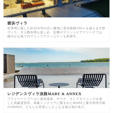
碧浜ヴィラ
宮津湾に面した約300坪の広い敷地に室内面積150㎡を超える大型
ヴィラ。大人数利用も楽しめ、近隣のマリントピアマリーナでは
穏やかな海でのマリンアクティビティも利用可。
レジデンスヴィラ淡路MARE & ANNEX
プライベートプールに貸切温泉、サウナ、そしてダイニングを有
した高級貸別荘。高級インテリアに囲まれたMAREと愛犬同伴可能
のANNEX。どちらも常宿にしたくなる居心地の良さ。