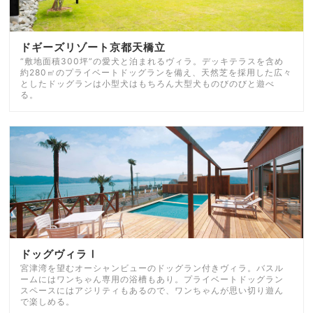
ドギーズリゾート京都天橋立
“敷地面積300坪”の愛犬と泊まれるヴィラ。デッキテラスを含め
約280㎡のプライベートドッグランを備え、天然芝を採用した広々
としたドッグランは小型犬はもちろん大型犬ものびのびと遊べ
る。
ドッグヴィラⅠ
宮津湾を望むオーシャンビューのドッグラン付きヴィラ。バスル
ームにはワンちゃん専用の浴槽もあり。プライベートドッグラン
スペースにはアジリティもあるので、ワンちゃんが思い切り遊ん
で楽しめる。