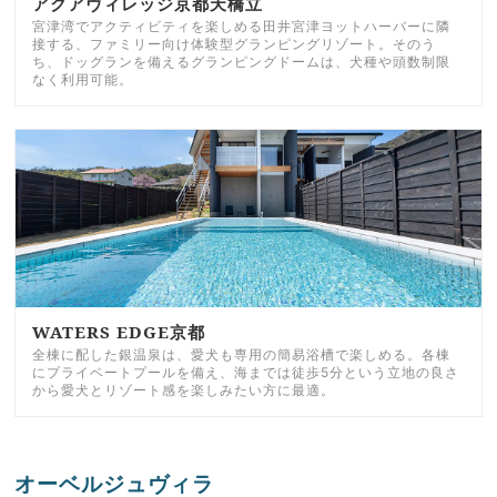
アクアヴィレッジ京都天橋立
宮津湾でアクティビティを楽しめる田井宮津ヨットハーバーに隣
接する、ファミリー向け体験型グランピングリゾート。そのう
ち、ドッグランを備えるグランピングドームは、犬種や頭数制限
なく利用可能。
WATERS EDGE京都
全棟に配した銀温泉は、愛犬も専用の簡易浴槽で楽しめる。各棟
にプライベートプールを備え、海までは徒歩5分という立地の良さ
から愛犬とリゾート感を楽しみたい方に最適。
オーベルジュヴィラ