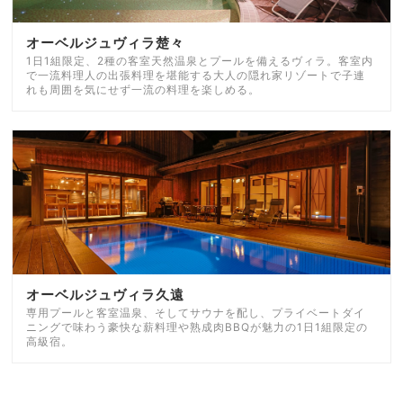
オーベルジュヴィラ楚々
1日1組限定、2種の客室天然温泉とプールを備えるヴィラ。客室内
で一流料理人の出張料理を堪能する大人の隠れ家リゾートで子連
れも周囲を気にせず一流の料理を楽しめる。
オーベルジュヴィラ久遠
専用プールと客室温泉、そしてサウナを配し、プライベートダイ
ニングで味わう豪快な薪料理や熟成肉BBQが魅力の1日1組限定の
高級宿。