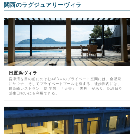
関西のラグジュアリーヴィラ
日置浜ヴィラ
宮津湾を目の前にのぞむ483㎡のプライベート空間には、金温泉
にサウナ、そしてプライベートプールを有する。徒歩圏内には、
最高峰レストラン「鮨 坐忘」「天香」「黒岬」があり、記念日や
誕生日祝いにも利用できる。