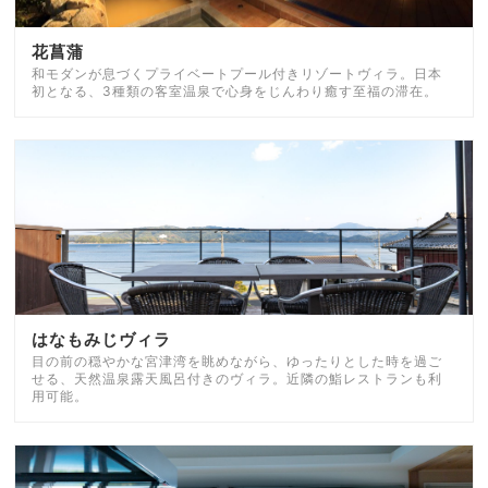
花菖蒲
和モダンが息づくプライベートプール付きリゾートヴィラ。日本
初となる、3種類の客室温泉で心身をじんわり癒す至福の滞在。
はなもみじヴィラ
目の前の穏やかな宮津湾を眺めながら、ゆったりとした時を過ご
せる、天然温泉露天風呂付きのヴィラ。近隣の鮨レストランも利
用可能。