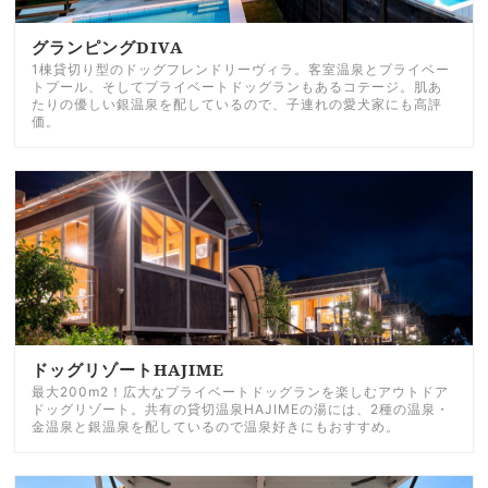
グランピングDIVA
1棟貸切り型のドッグフレンドリーヴィラ。客室温泉とプライベー
トプール、そしてプライベートドッグランもあるコテージ。肌あ
たりの優しい銀温泉を配しているので、子連れの愛犬家にも高評
価。
ドッグリゾートHAJIME
最大200m2！広大なプライベートドッグランを楽しむアウトドア
ドッグリゾート。共有の貸切温泉HAJIMEの湯には、2種の温泉・
金温泉と銀温泉を配しているので温泉好きにもおすすめ。