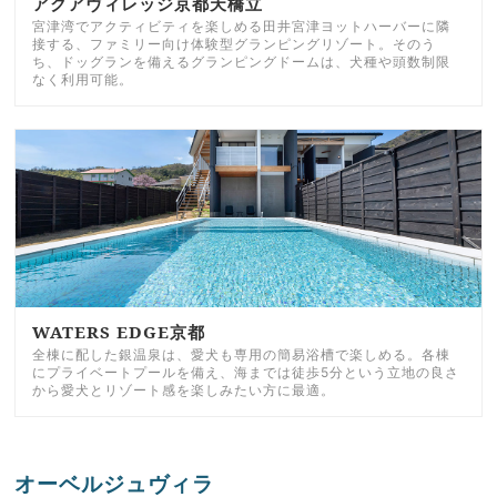
アクアヴィレッジ京都天橋立
宮津湾でアクティビティを楽しめる田井宮津ヨットハーバーに隣
接する、ファミリー向け体験型グランピングリゾート。そのう
ち、ドッグランを備えるグランピングドームは、犬種や頭数制限
なく利用可能。
WATERS EDGE京都
全棟に配した銀温泉は、愛犬も専用の簡易浴槽で楽しめる。各棟
にプライベートプールを備え、海までは徒歩5分という立地の良さ
から愛犬とリゾート感を楽しみたい方に最適。
オーベルジュヴィラ