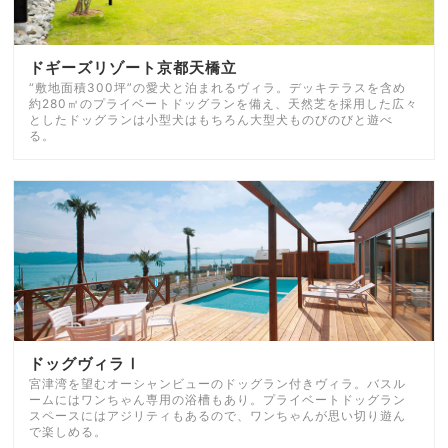
ドギーズリゾート京都天橋立
“敷地面積300坪”の愛犬と泊まれるヴィラ。デッキテラスを含め
約280㎡のプライベートドッグランを備え、天然芝を採用した広々
としたドッグランは小型犬はもちろん大型犬ものびのびと遊べ
る。
ドッグヴィラⅠ
宮津湾を望むオーシャンビューのドッグラン付きヴィラ。バスル
ームにはワンちゃん専用の浴槽もあり。プライベートドッグラン
スペースにはアジリティもあるので、ワンちゃんが思い切り遊ん
で楽しめる。