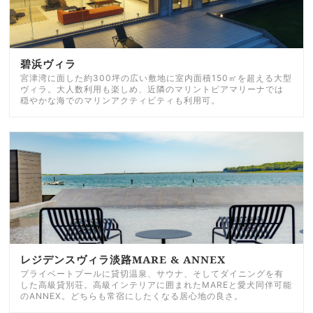
碧浜ヴィラ
宮津湾に面した約300坪の広い敷地に室内面積150㎡を超える大型
ヴィラ。大人数利用も楽しめ、近隣のマリントピアマリーナでは
穏やかな海でのマリンアクティビティも利用可。
レジデンスヴィラ淡路MARE & ANNEX
プライベートプールに貸切温泉、サウナ、そしてダイニングを有
した高級貸別荘。高級インテリアに囲まれたMAREと愛犬同伴可能
のANNEX。どちらも常宿にしたくなる居心地の良さ。