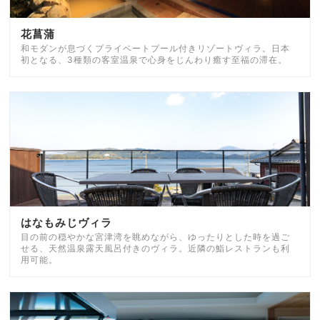
花菖蒲
和モダンが息づくプライベートプール付きリゾートヴィラ。日本
初となる、3種類の客室温泉で心身をじんわり癒す至福の滞在。
はなもみじヴィラ
目の前の穏やかな宮津湾を眺めながら、ゆったりとした時を過ご
せる、天然温泉露天風呂付きのヴィラ。近隣の鮨レストランも利
用可能。