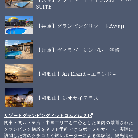
SUITE
【兵庫】グランピングリゾートAwaji
【兵庫】ヴィラバージンバレー淡路
【和歌山】An Eland～エランド～
【和歌山】シオサイテラス
リゾートグランピングドットコムとは？
関東・関西・東海・中国エリアを中心とした国内の厳選された
グランピング施設をネット予約できるポータルサイト。実際に
訪問した方のクチコミや旅レポーターによる体験記、観光情報