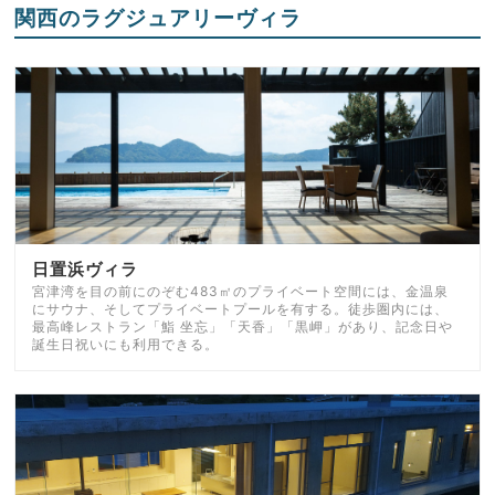
関西のラグジュアリーヴィラ
日置浜ヴィラ
宮津湾を目の前にのぞむ483㎡のプライベート空間には、金温泉
にサウナ、そしてプライベートプールを有する。徒歩圏内には、
最高峰レストラン「鮨 坐忘」「天香」「黒岬」があり、記念日や
誕生日祝いにも利用できる。