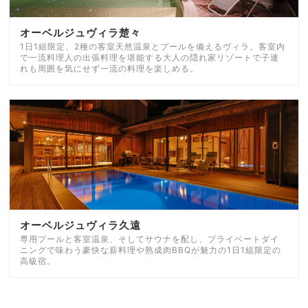
オーベルジュヴィラ楚々
1日1組限定、2種の客室天然温泉とプールを備えるヴィラ。客室内
で一流料理人の出張料理を堪能する大人の隠れ家リゾートで子連
れも周囲を気にせず一流の料理を楽しめる。
オーベルジュヴィラ久遠
専用プールと客室温泉、そしてサウナを配し、プライベートダイ
ニングで味わう豪快な薪料理や熟成肉BBQが魅力の1日1組限定の
高級宿。