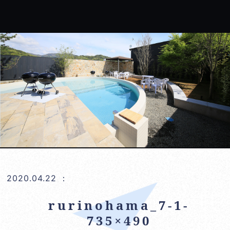
2020.04.22
：
rurinohama_7-1-
735×490