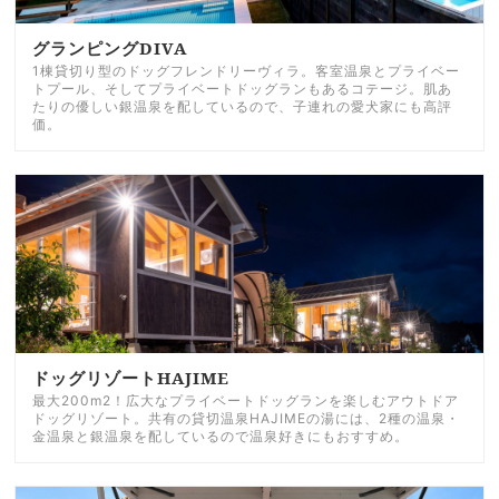
グランピングDIVA
1棟貸切り型のドッグフレンドリーヴィラ。客室温泉とプライベー
トプール、そしてプライベートドッグランもあるコテージ。肌あ
たりの優しい銀温泉を配しているので、子連れの愛犬家にも高評
価。
ドッグリゾートHAJIME
最大200m2！広大なプライベートドッグランを楽しむアウトドア
ドッグリゾート。共有の貸切温泉HAJIMEの湯には、2種の温泉・
金温泉と銀温泉を配しているので温泉好きにもおすすめ。