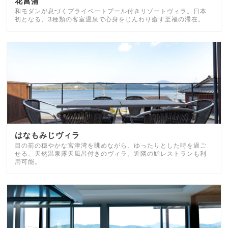
花菖蒲
和モダンが息づくプライベートプール付きリゾートヴィラ。日本
初となる、3種類の客室温泉で心身をじんわり癒す至福の滞在。
はなもみじヴィラ
目の前の穏やかな宮津湾を眺めながら、ゆったりとした時を過ご
せる、天然温泉露天風呂付きのヴィラ。近隣の鮨レストランも利
用可能。