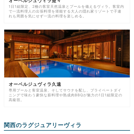
オーベルジュヴィラ楚々
1日1組限定、2種の客室天然温泉とプールを備えるヴィラ。客室内
で一流料理人の出張料理を堪能する大人の隠れ家リゾートで子連
れも周囲を気にせず一流の料理を楽しめる。
オーベルジュヴィラ久遠
専用プールと客室温泉、そしてサウナを配し、プライベートダイ
ニングで味わう豪快な薪料理や熟成肉BBQが魅力の1日1組限定の
高級宿。
関西のラグジュアリーヴィラ