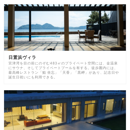
日置浜ヴィラ
宮津湾を目の前にのぞむ483㎡のプライベート空間には、金温泉
にサウナ、そしてプライベートプールを有する。徒歩圏内には、
最高峰レストラン「鮨 坐忘」「天香」「黒岬」があり、記念日や
誕生日祝いにも利用できる。