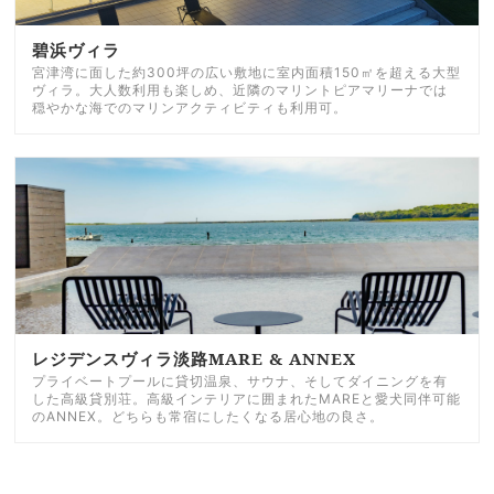
碧浜ヴィラ
宮津湾に面した約300坪の広い敷地に室内面積150㎡を超える大型
ヴィラ。大人数利用も楽しめ、近隣のマリントピアマリーナでは
穏やかな海でのマリンアクティビティも利用可。
レジデンスヴィラ淡路MARE & ANNEX
プライベートプールに貸切温泉、サウナ、そしてダイニングを有
した高級貸別荘。高級インテリアに囲まれたMAREと愛犬同伴可能
のANNEX。どちらも常宿にしたくなる居心地の良さ。