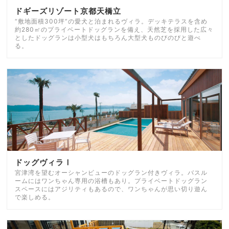
ドギーズリゾート京都天橋立
“敷地面積300坪”の愛犬と泊まれるヴィラ。デッキテラスを含め
約280㎡のプライベートドッグランを備え、天然芝を採用した広々
としたドッグランは小型犬はもちろん大型犬ものびのびと遊べ
る。
ドッグヴィラⅠ
宮津湾を望むオーシャンビューのドッグラン付きヴィラ。バスル
ームにはワンちゃん専用の浴槽もあり。プライベートドッグラン
スペースにはアジリティもあるので、ワンちゃんが思い切り遊ん
で楽しめる。