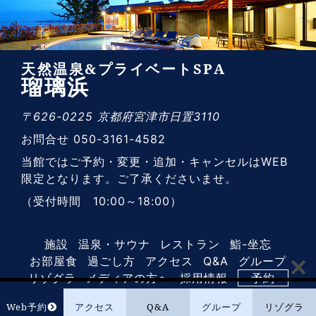
天然温泉&プライベートSPA
瑠璃浜
〒626-0225 京都府宮津市日置3110
お問合せ 050-3161-4582
当館ではご予約・変更・追加・キャンセルはWEB
限定となります。ご了承くださいませ。
（受付時間 10:00～18:00）
施設
温泉・サウナ
レストラン
鮨-坐忘
お部屋食
過ごし方
アクセス
Q&A
グループ
リゾグラ
メディアの方へ
採用情報
予約
Web予約
アクセス
Q&A
グループ
リゾグラ
© 2018-2026 MARINETOPIA RESORT