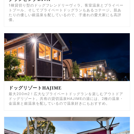
1棟貸切り型のドッグフレンドリーヴィラ。客室温泉とプライベー
トプール、そしてプライベートドッグランもあるコテージ。肌あ
たりの優しい銀温泉を配しているので、子連れの愛犬家にも高評
価。
ドッグリゾートHAJIME
最大200m2！広大なプライベートドッグランを楽しむアウトドア
ドッグリゾート。共有の貸切温泉HAJIMEの湯には、2種の温泉・
金温泉と銀温泉を配しているので温泉好きにもおすすめ。