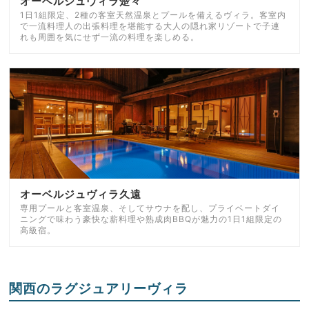
オーベルジュヴィラ楚々
1日1組限定、2種の客室天然温泉とプールを備えるヴィラ。客室内
で一流料理人の出張料理を堪能する大人の隠れ家リゾートで子連
れも周囲を気にせず一流の料理を楽しめる。
オーベルジュヴィラ久遠
専用プールと客室温泉、そしてサウナを配し、プライベートダイ
ニングで味わう豪快な薪料理や熟成肉BBQが魅力の1日1組限定の
高級宿。
関西のラグジュアリーヴィラ