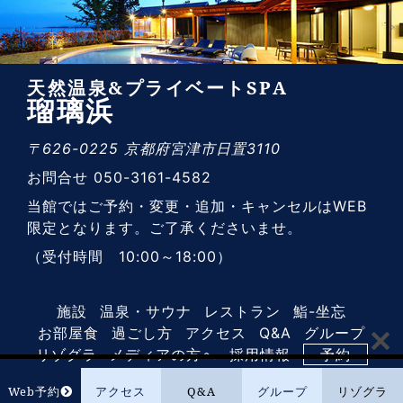
天然温泉&プライベートSPA
瑠璃浜
〒626-0225 京都府宮津市日置3110
お問合せ 050-3161-4582
当館ではご予約・変更・追加・キャンセルはWEB
限定となります。ご了承くださいませ。
（受付時間 10:00～18:00）
施設
温泉・サウナ
レストラン
鮨-坐忘
お部屋食
過ごし方
アクセス
Q&A
グループ
リゾグラ
メディアの方へ
採用情報
予約
Web予約
アクセス
Q&A
グループ
リゾグラ
© 2018-2026 MARINETOPIA RESORT