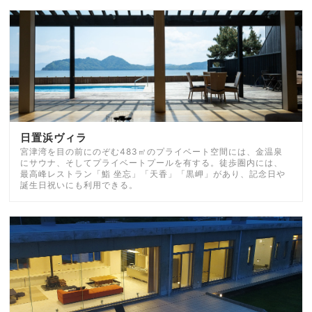
日置浜ヴィラ
宮津湾を目の前にのぞむ483㎡のプライベート空間には、金温泉
にサウナ、そしてプライベートプールを有する。徒歩圏内には、
最高峰レストラン「鮨 坐忘」「天香」「黒岬」があり、記念日や
誕生日祝いにも利用できる。