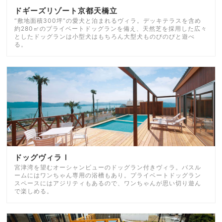
ドギーズリゾート京都天橋立
“敷地面積300坪”の愛犬と泊まれるヴィラ。デッキテラスを含め
約280㎡のプライベートドッグランを備え、天然芝を採用した広々
としたドッグランは小型犬はもちろん大型犬ものびのびと遊べ
る。
ドッグヴィラⅠ
宮津湾を望むオーシャンビューのドッグラン付きヴィラ。バスル
ームにはワンちゃん専用の浴槽もあり。プライベートドッグラン
スペースにはアジリティもあるので、ワンちゃんが思い切り遊ん
で楽しめる。