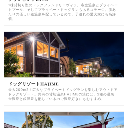
1棟貸切り型のドッグフレンドリーヴィラ。客室温泉とプライベー
トプール、そしてプライベートドッグランもあるコテージ。肌あ
たりの優しい銀温泉を配しているので、子連れの愛犬家にも高評
価。
ドッグリゾートHAJIME
最大200m2！広大なプライベートドッグランを楽しむアウトドア
ドッグリゾート。共有の貸切温泉HAJIMEの湯には、2種の温泉・
金温泉と銀温泉を配しているので温泉好きにもおすすめ。