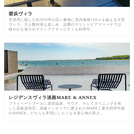
碧浜ヴィラ
宮津湾に面した約300坪の広い敷地に室内面積150㎡を超える大型
ヴィラ。大人数利用も楽しめ、近隣のマリントピアマリーナでは
穏やかな海でのマリンアクティビティも利用可。
レジデンスヴィラ淡路MARE & ANNEX
プライベートプールに貸切温泉、サウナ、そしてダイニングを有
した高級貸別荘。高級インテリアに囲まれたMAREと愛犬同伴可能
のANNEX。どちらも常宿にしたくなる居心地の良さ。