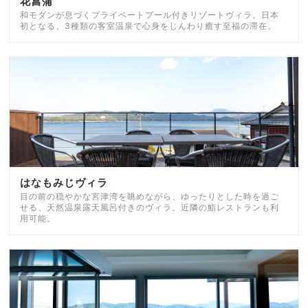
花菖蒲
和モダンが息づくプライベートプール付きリゾートヴィラ。日本
初となる、3種類の客室温泉で心身をじんわり癒す至福の滞在。
はなもみじヴィラ
目の前の穏やかな宮津湾を眺めながら、ゆったりとした時を過ご
せる、天然温泉露天風呂付きのヴィラ。近隣の鮨レストランも利
用可能。