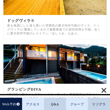
ドッグヴィラⅡ
黒を基調にした落ち着いた雰囲気の愛犬同伴可能のヴィラ。ドッ
グヴィラⅠと隣接しているので複数家族での貸切利用も可能。近く
に愛犬同伴可能のレストラン「ほしうみ」もあり。
グランピングDIVA
1棟貸切り型のドッグフレンドリーヴィラ。客室温泉とプライベー
トプール、そしてプライベートドッグランもあるコテージ。肌あ
たりの優しい銀温泉を配しているので、子連れの愛犬家にも高評
Web予約
アクセス
Q&A
グループ
リゾグラ
価。