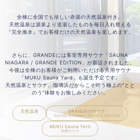
全棟に全国でも珍しい赤湯の天然温泉付き。
天然温泉は源泉より送湯したものを毎日入れ替える
『完全換水』でお客様だけの天然温泉を楽しめます。
さらに、GRANDEには客室専用サウナ「SAUNA
NIAGARA / GRANDE EDITION」が新設されました。
今後は全棟のお客様がご利用いただける共用サウナ
「MUKU Sauna Yard」も誕生予定です。
天然温泉とサウナ、瑠璃浜だからこそ叶う極上の"とと
のう"体験をお愉しみください。
天然温泉
GRANDEのサウナ
SAUNA NIAGARA / GRANDE EDITION
MUKU Sauna Yard
共用サウナ