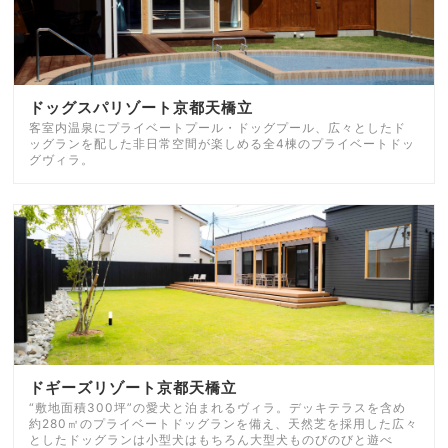
ドッグスパリゾート京都天橋立
客室内温泉にプライベートプール・ドッグプール、広々としたド
ッグランを配した非日常空間が楽しめる全4棟のプライベートドッ
グヴィラ。
ドギーズリゾート京都天橋立
“敷地面積300坪”の愛犬と泊まれるヴィラ。デッキテラスを含め
約280㎡のプライベートドッグランを備え、天然芝を採用した広々
としたドッグランは小型犬はもちろん大型犬ものびのびと遊べ