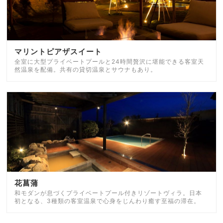
マリントピアザスイート
全室に大型プライベートプールと24時間贅沢に堪能できる客室天
然温泉を配備。共有の貸切温泉とサウナもあり。
花菖蒲
和モダンが息づくプライベートプール付きリゾートヴィラ。日本
初となる、3種類の客室温泉で心身をじんわり癒す至福の滞在。