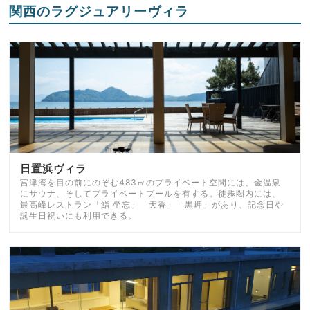
関西のラグジュアリーヴィラ
日置浜ヴィラ
宮津湾を目の前にのぞむ483㎡のプライベート空間には、金温泉
にサウナ、そしてプライベートプールを有する。徒歩圏内には、
最高峰レストラン「鮨 坐忘」「天香」「黒岬」があり、記念日や
誕生日祝いにも利用できる。