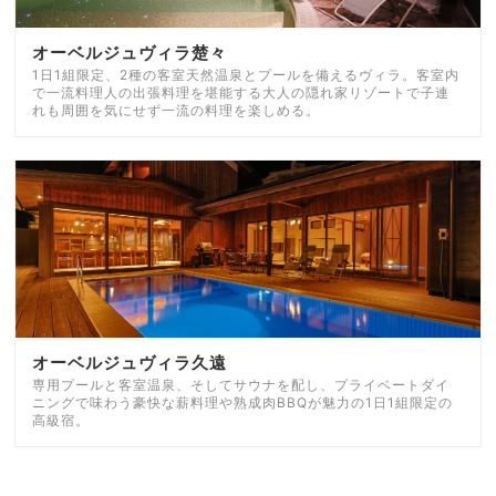
オーベルジュヴィラ楚々
1日1組限定、2種の客室天然温泉とプールを備えるヴィラ。客室内
で一流料理人の出張料理を堪能する大人の隠れ家リゾートで子連
れも周囲を気にせず一流の料理を楽しめる。
オーベルジュヴィラ久遠
専用プールと客室温泉、そしてサウナを配し、プライベートダイ
ニングで味わう豪快な薪料理や熟成肉BBQが魅力の1日1組限定の
高級宿。