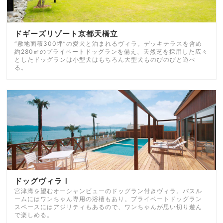
ドギーズリゾート京都天橋立
“敷地面積300坪”の愛犬と泊まれるヴィラ。デッキテラスを含め
約280㎡のプライベートドッグランを備え、天然芝を採用した広々
としたドッグランは小型犬はもちろん大型犬ものびのびと遊べ
る。
ドッグヴィラⅠ
宮津湾を望むオーシャンビューのドッグラン付きヴィラ。バスル
ームにはワンちゃん専用の浴槽もあり。プライベートドッグラン
スペースにはアジリティもあるので、ワンちゃんが思い切り遊ん
で楽しめる。