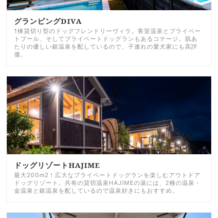
グランピングDIVA
1棟貸切り型のドッグフレンドリーヴィラ。客室温泉とプライベー
トプール、そしてプライベートドッグランもあるコテージ。肌あ
たりの優しい銀温泉を配しているので、子連れの愛犬家にも高評
価。
ドッグリゾートHAJIME
最大200m2！広大なプライベートドッグランを楽しむアウトドア
ドッグリゾート。共有の貸切温泉HAJIMEの湯には、2種の温泉・
金温泉と銀温泉を配しているので温泉好きにもおすすめ。