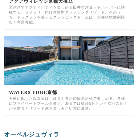
アクアヴィレッジ京都天橋立
宮津湾でアクティビティを楽しめる田井宮津ヨットハーバーに隣
接する、ファミリー向け体験型グランピングリゾート。そのう
ち、ドッグランを備えるグランピングドームは、犬種や頭数制限
なく利用可能。
WATERS EDGE京都
全棟に配した銀温泉は、愛犬も専用の簡易浴槽で楽しめる。各棟
にプライベートプールを備え、海までは徒歩5分という立地の良さ
から愛犬とリゾート感を楽しみたい方に最適。
オーベルジュヴィラ