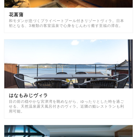
花菖蒲
和モダンが息づくプライベートプール付きリゾートヴィラ。日本
初となる、3種類の客室温泉で心身をじんわり癒す至福の滞在。
はなもみじヴィラ
目の前の穏やかな宮津湾を眺めながら、ゆったりとした時を過ご
せる、天然温泉露天風呂付きのヴィラ。近隣の鮨レストランも利
用可能。