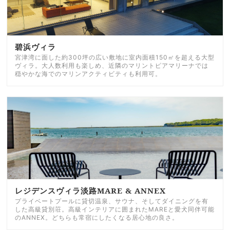
碧浜ヴィラ
宮津湾に面した約300坪の広い敷地に室内面積150㎡を超える大型
ヴィラ。大人数利用も楽しめ、近隣のマリントピアマリーナでは
穏やかな海でのマリンアクティビティも利用可。
レジデンスヴィラ淡路MARE & ANNEX
プライベートプールに貸切温泉、サウナ、そしてダイニングを有
した高級貸別荘。高級インテリアに囲まれたMAREと愛犬同伴可能
のANNEX。どちらも常宿にしたくなる居心地の良さ。