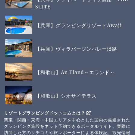
SUITE
【兵庫】グランピングリゾートAwaji
【兵庫】ヴィラバージンバレー淡路
【和歌山】An Eland～エランド～
【和歌山】シオサイテラス
リゾートグランピングドットコムとは？
関東・関西・東海・中国エリアを中心とした国内の厳選された
グランピング施設をネット予約できるポータルサイト。実際に
訪問した方のクチコミや旅レポーターによる体験記、観光情報