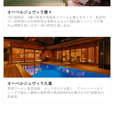
オーベルジュヴィラ楚々
1日1組限定、2種の客室天然温泉とプールを備えるヴィラ。客室内
で一流料理人の出張料理を堪能する大人の隠れ家リゾートで子連
れも周囲を気にせず一流の料理を楽しめる。
オーベルジュヴィラ久遠
専用プールと客室温泉、そしてサウナを配し、プライベートダイ
ニングで味わう豪快な薪料理や熟成肉BBQが魅力の1日1組限定の
高級宿。