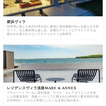
碧浜ヴィラ
宮津湾に面した約300坪の広い敷地に室内面積150㎡を超える大型
ヴィラ。大人数利用も楽しめ、近隣のマリントピアマリーナでは
穏やかな海でのマリンアクティビティも利用可。
レジデンスヴィラ淡路MARE & ANNEX
プライベートプールに貸切温泉、サウナ、そしてダイニングを有
した高級貸別荘。高級インテリアに囲まれたMAREと愛犬同伴可能
のANNEX。どちらも常宿にしたくなる居心地の良さ。