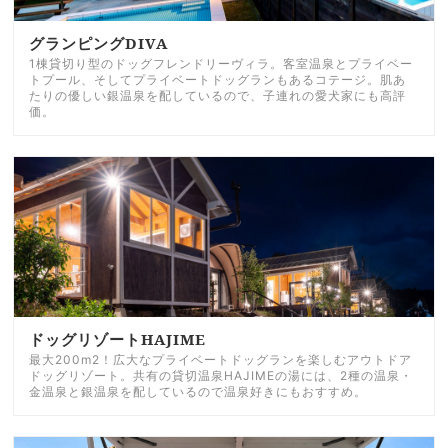
グランピングDIVA
1棟貸切り型のドッグフレンドリーヴィラ。客室温泉とプライベー
トプール、そしてプライベートドッグランもあるコテージ。肌あ
たりの優しい銀温泉を配しているので、子連れの愛犬家にも高評
価。
ドッグリゾートHAJIME
最大200m2！広大なプライベートドッグランを楽しむアウトドア
ドッグリゾート。共有の貸切温泉HAJIMEの湯には、2種の温泉・
金温泉と銀温泉を配しているので温泉好きにもおすすめ。