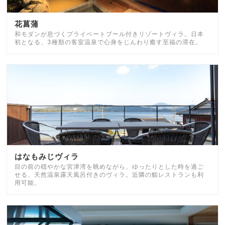
花菖蒲
和モダンが息づくプライベートプール付きリゾートヴィラ。日本
初となる、3種類の客室温泉で心身をじんわり癒す至福の滞在。
はなもみじヴィラ
目の前の穏やかな宮津湾を眺めながら、ゆったりとした時を過ご
せる、天然温泉露天風呂付きのヴィラ。近隣の鮨レストランも利
用可能。