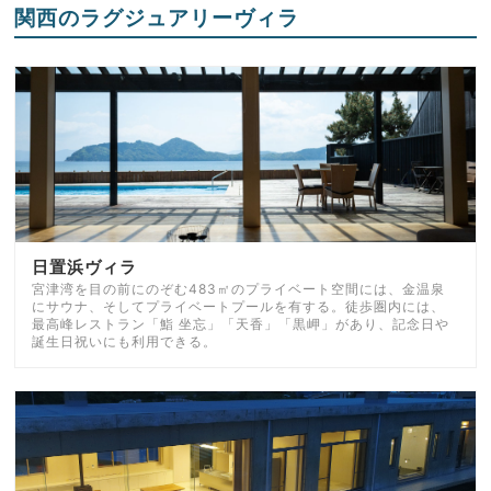
関西のラグジュアリーヴィラ
日置浜ヴィラ
宮津湾を目の前にのぞむ483㎡のプライベート空間には、金温泉
にサウナ、そしてプライベートプールを有する。徒歩圏内には、
最高峰レストラン「鮨 坐忘」「天香」「黒岬」があり、記念日や
誕生日祝いにも利用できる。