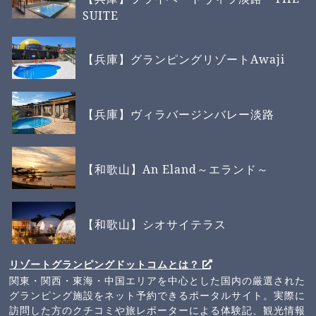
SUITE
【兵庫】グランピングリゾートAwaji
【兵庫】ヴィラバージンバレー淡路
【和歌山】An Eland～エランド～
【和歌山】シオサイテラス
リゾートグランピングドットコムとは？
関東・関西・東海・中国エリアを中心とした国内の厳選された
グランピング施設をネット予約できるポータルサイト。実際に
訪問した方のクチコミや旅レポーターによる体験記、観光情報