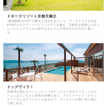
ドギーズリゾート京都天橋立
“敷地面積300坪”の愛犬と泊まれるヴィラ。デッキテラスを含め
約280㎡のプライベートドッグランを備え、天然芝を採用した広々
としたドッグランは小型犬はもちろん大型犬ものびのびと遊べ
る。
ドッグヴィラⅠ
宮津湾を望むオーシャンビューのドッグラン付きヴィラ。バスル
ームにはワンちゃん専用の浴槽もあり。プライベートドッグラン
スペースにはアジリティもあるので、ワンちゃんが思い切り遊ん
で楽しめる。