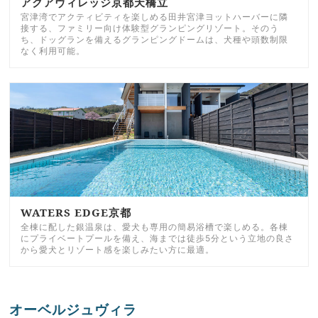
アクアヴィレッジ京都天橋立
宮津湾でアクティビティを楽しめる田井宮津ヨットハーバーに隣
接する、ファミリー向け体験型グランピングリゾート。そのう
ち、ドッグランを備えるグランピングドームは、犬種や頭数制限
なく利用可能。
WATERS EDGE京都
全棟に配した銀温泉は、愛犬も専用の簡易浴槽で楽しめる。各棟
にプライベートプールを備え、海までは徒歩5分という立地の良さ
から愛犬とリゾート感を楽しみたい方に最適。
オーベルジュヴィラ