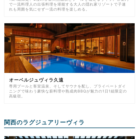
で一流料理人の出張料理を堪能する大人の隠れ家リゾートで子連
れも周囲を気にせず一流の料理を楽しめる。
オーベルジュヴィラ久遠
専用プールと客室温泉、そしてサウナを配し、プライベートダイ
ニングで味わう豪快な薪料理や熟成肉BBQが魅力の1日1組限定の
高級宿。
関西のラグジュアリーヴィラ