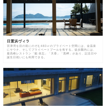
日置浜ヴィラ
宮津湾を目の前にのぞむ483㎡のプライベート空間には、金温泉
にサウナ、そしてプライベートプールを有する。徒歩圏内には、
最高峰レストラン「鮨 坐忘」「天香」「黒岬」があり、記念日や
誕生日祝いにも利用できる。