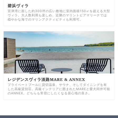
碧浜ヴィラ
宮津湾に面した約300坪の広い敷地に室内面積150㎡を超える大型
ヴィラ。大人数利用も楽しめ、近隣のマリントピアマリーナでは
穏やかな海でのマリンアクティビティも利用可。
レジデンスヴィラ淡路MARE & ANNEX
プライベートプールに貸切温泉、サウナ、そしてダイニングを有
した高級貸別荘。高級インテリアに囲まれたMAREと愛犬同伴可能
のANNEX。どちらも常宿にしたくなる居心地の良さ。