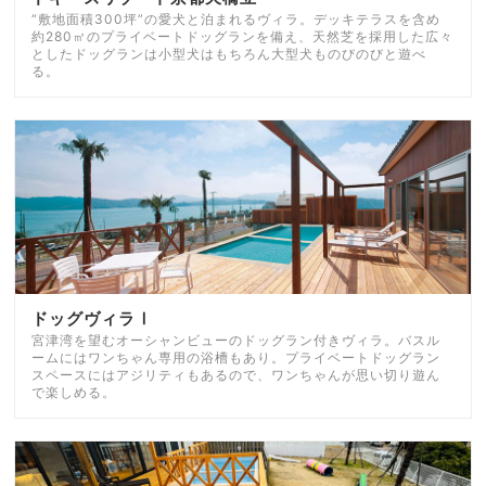
“敷地面積300坪”の愛犬と泊まれるヴィラ。デッキテラスを含め
約280㎡のプライベートドッグランを備え、天然芝を採用した広々
としたドッグランは小型犬はもちろん大型犬ものびのびと遊べ
る。
ドッグヴィラⅠ
宮津湾を望むオーシャンビューのドッグラン付きヴィラ。バスル
ームにはワンちゃん専用の浴槽もあり。プライベートドッグラン
スペースにはアジリティもあるので、ワンちゃんが思い切り遊ん
で楽しめる。