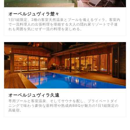
オーベルジュヴィラ楚々
1日1組限定、2種の客室天然温泉とプールを備えるヴィラ。客室内
で一流料理人の出張料理を堪能する大人の隠れ家リゾートで子連
れも周囲を気にせず一流の料理を楽しめる。
オーベルジュヴィラ久遠
専用プールと客室温泉、そしてサウナを配し、プライベートダイ
ニングで味わう豪快な薪料理や熟成肉BBQが魅力の1日1組限定の
高級宿。