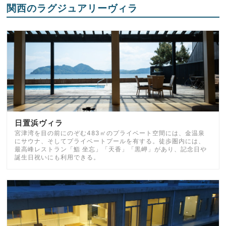
関西のラグジュアリーヴィラ
日置浜ヴィラ
宮津湾を目の前にのぞむ483㎡のプライベート空間には、金温泉
にサウナ、そしてプライベートプールを有する。徒歩圏内には、
最高峰レストラン「鮨 坐忘」「天香」「黒岬」があり、記念日や
誕生日祝いにも利用できる。