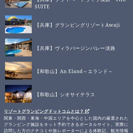
SUITE
【兵庫】グランピングリゾートAwaji
【兵庫】ヴィラバージンバレー淡路
【和歌山】An Eland～エランド～
【和歌山】シオサイテラス
リゾートグランピングドットコムとは？
関東・関西・東海・中国エリアを中心とした国内の厳選された
グランピング施設をネット予約できるポータルサイト。実際に
訪問した方のクチコミや旅レポーターによる体験記、観光情報