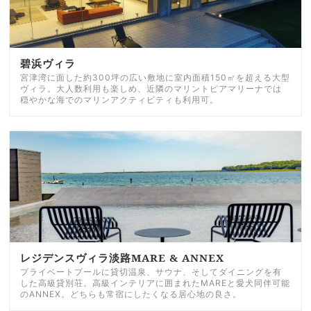
碧浜ヴィラ
宮津湾に面した約300坪の広い敷地に室内面積150㎡を超える大型
ヴィラ。大人数利用も楽しめ、近隣のマリントピアマリーナでは
穏やかな海でのマリンアクティビティも利用可。
レジデンスヴィラ淡路MARE & ANNEX
プライベートプールに貸切温泉、サウナ、そしてダイニングを有
した高級貸別荘。高級インテリアに囲まれたMAREと愛犬同伴可能
のANNEX。どちらも常宿にしたくなる居心地の良さ。