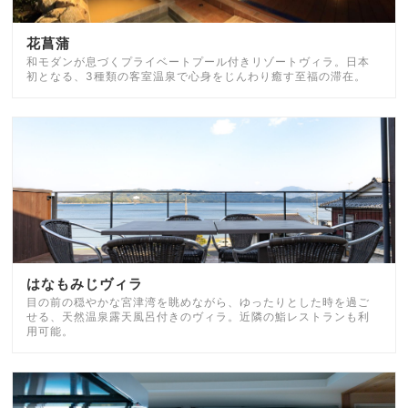
花菖蒲
和モダンが息づくプライベートプール付きリゾートヴィラ。日本
初となる、3種類の客室温泉で心身をじんわり癒す至福の滞在。
はなもみじヴィラ
目の前の穏やかな宮津湾を眺めながら、ゆったりとした時を過ご
せる、天然温泉露天風呂付きのヴィラ。近隣の鮨レストランも利
用可能。