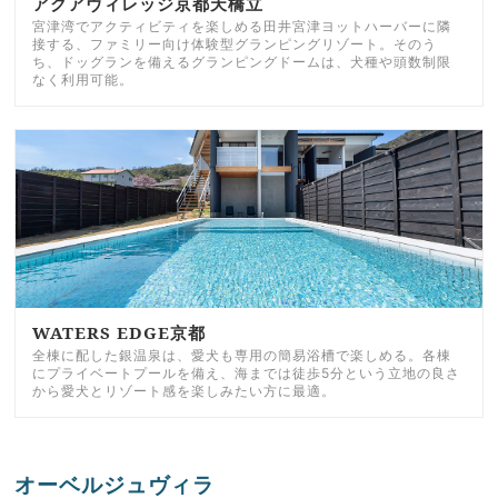
アクアヴィレッジ京都天橋立
宮津湾でアクティビティを楽しめる田井宮津ヨットハーバーに隣
接する、ファミリー向け体験型グランピングリゾート。そのう
ち、ドッグランを備えるグランピングドームは、犬種や頭数制限
なく利用可能。
WATERS EDGE京都
全棟に配した銀温泉は、愛犬も専用の簡易浴槽で楽しめる。各棟
にプライベートプールを備え、海までは徒歩5分という立地の良さ
から愛犬とリゾート感を楽しみたい方に最適。
オーベルジュヴィラ