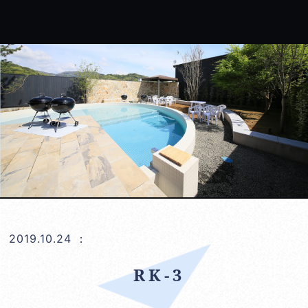
2019.10.24
：
RK-3