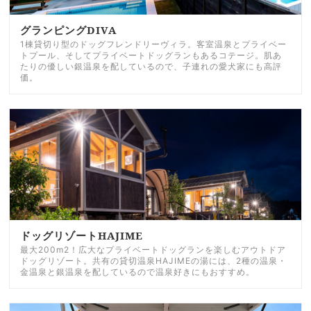
グランピングDIVA
1棟貸切り型のドッグフレンドリーヴィラ。客室温泉とプライベー
トプール、そしてプライベートドッグランもあるコテージ。肌あ
たりの優しい銀温泉を配しているので、子連れの愛犬家にも高評
価。
ドッグリゾートHAJIME
最大200m2！広大なプライベートドッグランを楽しむアウトドア
ドッグリゾート。共有の貸切温泉HAJIMEの湯には、2種の温泉・
金温泉と銀温泉を配しているので温泉好きにもおすすめ。