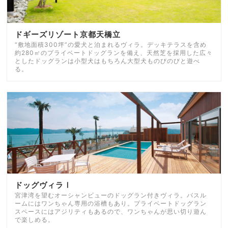
ドギーズリゾート京都天橋立
“敷地面積300坪”の愛犬と泊まれるヴィラ。デッキテラスを含め
約280㎡のプライベートドッグランを備え、天然芝を採用した広々
としたドッグランは小型犬はもちろん大型犬ものびのびと遊べ
る。
ドッグヴィラⅠ
宮津湾を望むオーシャンビューのドッグラン付きヴィラ。バスル
ームにはワンちゃん専用の浴槽もあり。プライベートドッグラン
スペースにはアジリティもあるので、ワンちゃんが思い切り遊ん
で楽しめる。